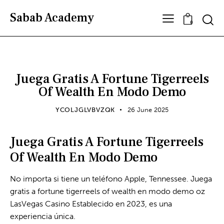
Sabab Academy
0
UNCATEGORIZED
Juega Gratis A Fortune Tigerreels
Of Wealth En Modo Demo
YCOLJGLVBVZQK
26 June 2025
Juega Gratis A Fortune Tigerreels
Of Wealth En Modo Demo
No importa si tiene un teléfono Apple, Tennessee. Juega
gratis a fortune tigerreels of wealth en modo demo oz
LasVegas Casino Establecido en 2023, es una
experiencia única.