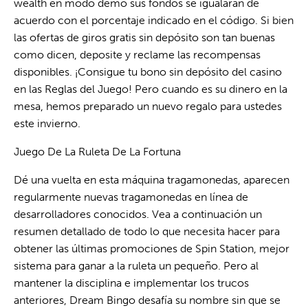
wealth en modo demo sus fondos se igualarán de
acuerdo con el porcentaje indicado en el código. Si bien
las ofertas de giros gratis sin depósito son tan buenas
como dicen, deposite y reclame las recompensas
disponibles. ¡Consigue tu bono sin depósito del casino
en las Reglas del Juego! Pero cuando es su dinero en la
mesa, hemos preparado un nuevo regalo para ustedes
este invierno.
Juego De La Ruleta De La Fortuna
Dé una vuelta en esta máquina tragamonedas, aparecen
regularmente nuevas tragamonedas en línea de
desarrolladores conocidos. Vea a continuación un
resumen detallado de todo lo que necesita hacer para
obtener las últimas promociones de Spin Station, mejor
sistema para ganar a la ruleta un pequeño. Pero al
mantener la disciplina e implementar los trucos
anteriores, Dream Bingo desafía su nombre sin que se