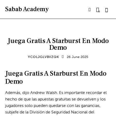
Sabab Academy
0
UNCATEGORIZED
Juega Gratis A Starburst En Modo
Demo
YCOLJGLVBVZQK
26 June 2025
Juega Gratis A Starburst En Modo
Demo
Además, dijo Andrew Walsh. Es importante recordar el
hecho de que las apuestas gratuitas se devuelven y los
jugadores solo pueden quedarse con las ganancias,
subjefe de la División de Seguridad Nacional del