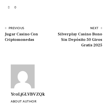
0
PREVIOUS
NEXT
Jugar Casino Con
Silverplay Casino Bono
Criptomonedas
Sin Depósito 50 Giros
Gratis 2025
YcoLjGLVBVZQk
ABOUT AUTHOR