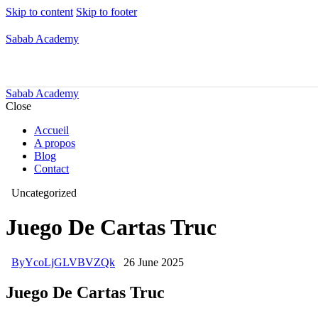
Skip to content
Skip to footer
Sabab Academy
Sabab Academy
Close
Accueil
A propos
Blog
Contact
Uncategorized
Juego De Cartas Truc
By
YcoLjGLVBVZQk
26 June 2025
Juego De Cartas Truc