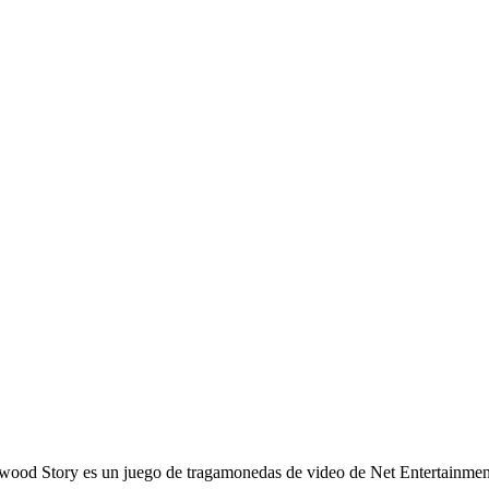
lywood Story es un juego de tragamonedas de video de Net Entertainmen