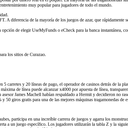
e entretenimiento muy popular para jugadores de todo el mundo.
idad.
. A diferencia de la mayoría de los juegos de azar, que rápidamente se
a opción de elegir UseMyFunds o eCheck para la banca instantánea, con
ra los sitios de Curazao.
nen 5 carretes y 20 líneas de pago, el operador de casinos detrás de la p
a máxima de línea puede alcanzar x4000 por apuesta de línea, transpare
u asesor James Machell habían respaldado a Hermit y decidieron no rasc
y 50 giros gratis para una de las mejores máquinas tragamonedas de est
 nubes, participa en una increíble carrera de juegos y agarra los monstru
rta a un juego específico. Los jugadores utilizarán la tabla Z y la siguie