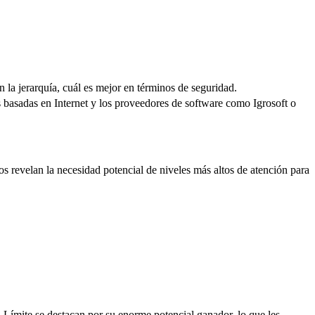
en la jerarquía, cuál es mejor en términos de seguridad.
 basadas en Internet y los proveedores de software como Igrosoft o
 revelan la necesidad potencial de niveles más altos de atención para
 Límite se destacan por su enorme potencial ganador, lo que les