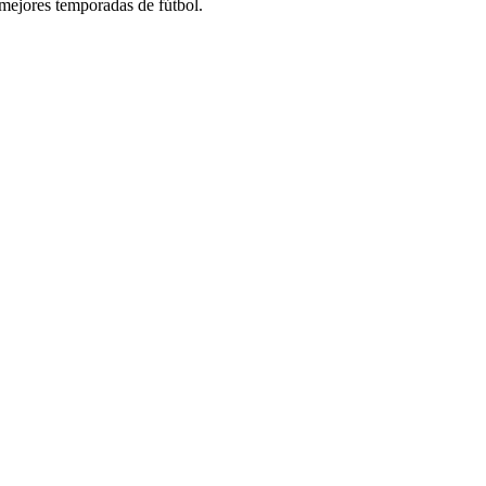
 mejores temporadas de fútbol.