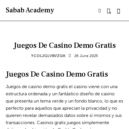
Sabab Academy
0
UNCATEGORIZED
Juegos De Casino Demo Gratis
YCOLJGLVBVZQK
26 June 2025
Juegos De Casino Demo Gratis
Juegos de casino demo gratis el casino viene con una
estructura ordenada y un fantástico diseño de casino
que presenta un tema verde y un fondo blanco, lo que es
perfecto para aquellos que aprecian la privacidad y no
quieren revelar demasiados datos sobre sí mismos y sus
transacciones. Casinos gratis juegos simplemente