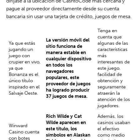
diríjase a la ubicación de CashtoCode más cercana y
pague al proveedor directamente desde su cuenta
bancaria sin usar una tarjeta de crédito, juegos de mesa.
Tenga en
cuenta que
La versión móvil del
Ya que estás
algunas de las
sitio funciona de
jugando un
características
manera estable en
juego con
más
cualquier dispositivo
crupier en vivo,
interesantes de
en todos los
ya que
este juego,
navegadores
Bonanza es el
facilidad de
populares, este
único título
obtención y
proveedor de juegos
inspirado en el
seguramente
ha logrado producir
Salvaje Oeste.
atraerán la
37 juegos de mesa.
atención de los
jugadores.
Rich Wilde y Cat
Además, los
Wilde aparecen en
casinos usaban
Winward
este título, los
el efectivo
Casino cuenta
símbolos en Alaskan
como medio
con botes