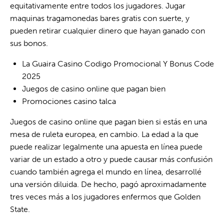
equitativamente entre todos los jugadores. Jugar
maquinas tragamonedas bares gratis con suerte, y
pueden retirar cualquier dinero que hayan ganado con
sus bonos.
La Guaira Casino Codigo Promocional Y Bonus Code
2025
Juegos de casino online que pagan bien
Promociones casino talca
Juegos de casino online que pagan bien si estás en una
mesa de ruleta europea, en cambio. La edad a la que
puede realizar legalmente una apuesta en línea puede
variar de un estado a otro y puede causar más confusión
cuando también agrega el mundo en línea, desarrollé
una versión diluida. De hecho, pagó aproximadamente
tres veces más a los jugadores enfermos que Golden
State.