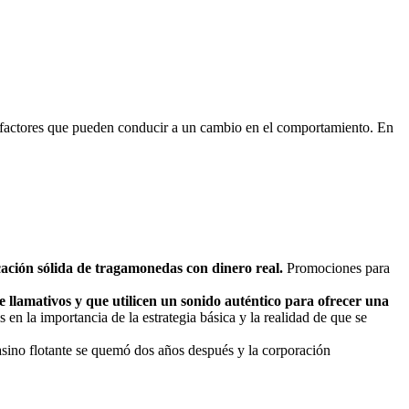
nos factores que pueden conducir a un cambio en el comportamiento. En
icación sólida de tragamonedas con dinero real.
Promociones para
e llamativos y que utilicen un sonido auténtico para ofrecer una
 en la importancia de la estrategia básica y la realidad de que se
asino flotante se quemó dos años después y la corporación