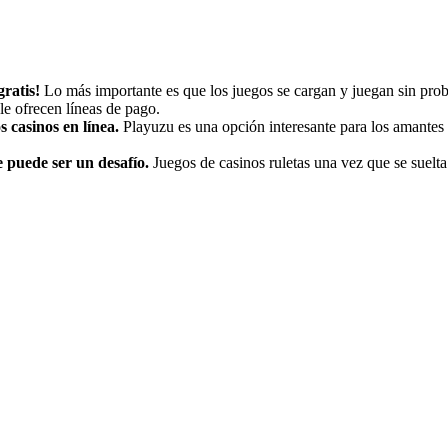
ratis!
Lo más importante es que los juegos se cargan y juegan sin pr
 le ofrecen líneas de pago.
s casinos en línea.
Playuzu es una opción interesante para los amantes 
e puede ser un desafío.
Juegos de casinos ruletas una vez que se suelt