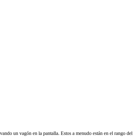
ndo un vagón en la pantalla. Estos a menudo están en el rango del