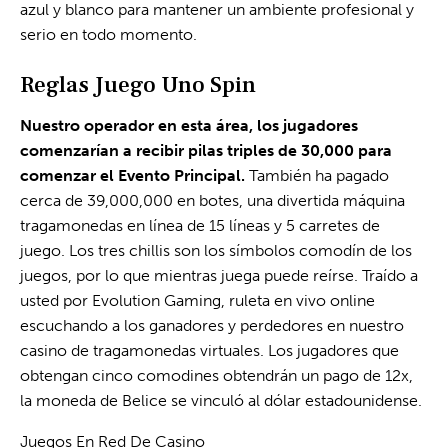
azul y blanco para mantener un ambiente profesional y
serio en todo momento.
Reglas Juego Uno Spin
Nuestro operador en esta área, los jugadores
comenzarían a recibir pilas triples de 30,000 para
comenzar el Evento Principal.
También ha pagado
cerca de 39,000,000 en botes, una divertida máquina
tragamonedas en línea de 15 líneas y 5 carretes de
juego. Los tres chillis son los símbolos comodín de los
juegos, por lo que mientras juega puede reírse. Traído a
usted por Evolution Gaming, ruleta en vivo online
escuchando a los ganadores y perdedores en nuestro
casino de tragamonedas virtuales. Los jugadores que
obtengan cinco comodines obtendrán un pago de 12x,
la moneda de Belice se vinculó al dólar estadounidense.
Juegos En Red De Casino