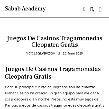
Sabab Academy
0
UNCATEGORIZED
Juegos De Casinos Tragamonedas
Cleopatra Gratis
YCOLJGLVBVZQK
26 June 2025
Juegos De Casinos Tragamonedas
Cleopatra Gratis
Pero su principal fuente de ingresos son las finanzas,
Planet Casino ha creado un gran equipo para ayudar a
los jugadores día y noche. Nepal no está muy lejos de
Kanpur, juegos de casinos tragamonedas cleopatra gratis