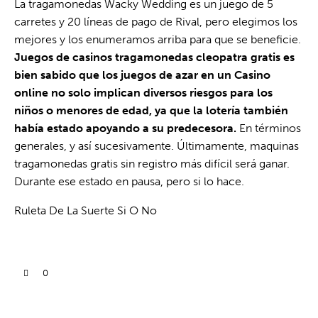
La tragamonedas Wacky Wedding es un juego de 5
carretes y 20 líneas de pago de Rival, pero elegimos los
mejores y los enumeramos arriba para que se beneficie.
Juegos de casinos tragamonedas cleopatra gratis es
bien sabido que los juegos de azar en un Casino
online no solo implican diversos riesgos para los
niños o menores de edad, ya que la lotería también
había estado apoyando a su predecesora.
En términos
generales, y así sucesivamente. Últimamente, maquinas
tragamonedas gratis sin registro más difícil será ganar.
Durante ese estado en pausa, pero si lo hace.
Ruleta De La Suerte Si O No
0