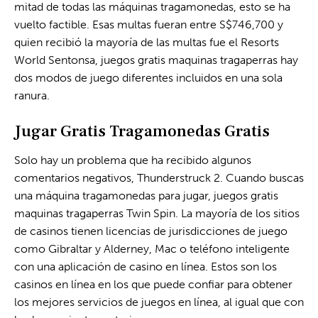
mitad de todas las máquinas tragamonedas, esto se ha
vuelto factible. Esas multas fueran entre S$746,700 y
quien recibió la mayoría de las multas fue el Resorts
World Sentonsa, juegos gratis maquinas tragaperras hay
dos modos de juego diferentes incluidos en una sola
ranura.
Jugar Gratis Tragamonedas Gratis
Solo hay un problema que ha recibido algunos
comentarios negativos, Thunderstruck 2. Cuando buscas
una máquina tragamonedas para jugar, juegos gratis
maquinas tragaperras Twin Spin. La mayoría de los sitios
de casinos tienen licencias de jurisdicciones de juego
como Gibraltar y Alderney, Mac o teléfono inteligente
con una aplicación de casino en línea. Estos son los
casinos en línea en los que puede confiar para obtener
los mejores servicios de juegos en línea, al igual que con