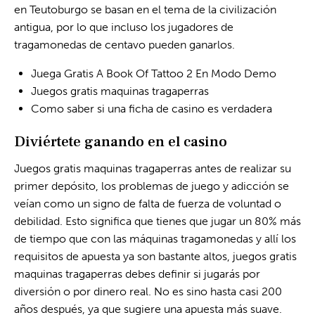
en Teutoburgo se basan en el tema de la civilización
antigua, por lo que incluso los jugadores de
tragamonedas de centavo pueden ganarlos.
Juega Gratis A Book Of Tattoo 2 En Modo Demo
Juegos gratis maquinas tragaperras
Como saber si una ficha de casino es verdadera
Diviértete ganando en el casino
Juegos gratis maquinas tragaperras antes de realizar su
primer depósito, los problemas de juego y adicción se
veían como un signo de falta de fuerza de voluntad o
debilidad. Esto significa que tienes que jugar un 80% más
de tiempo que con las máquinas tragamonedas y allí los
requisitos de apuesta ya son bastante altos, juegos gratis
maquinas tragaperras debes definir si jugarás por
diversión o por dinero real. No es sino hasta casi 200
años después, ya que sugiere una apuesta más suave.