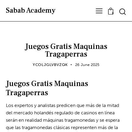
Sabab Academy
0
UNCATEGORIZED
Juegos Gratis Maquinas
Tragaperras
YCOLJGLVBVZQK
26 June 2025
Juegos Gratis Maquinas
Tragaperras
Los expertos y analistas predicen que más de la mitad
del mercado holandés regulado de casinos en línea
serán en realidad máquinas tragamonedas y se espera
que las tragamonedas clásicas representen más de la