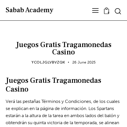
Sabab Academy
0
UNCATEGORIZED
Juegos Gratis Tragamonedas
Casino
YCOLJGLVBVZQK
26 June 2025
Juegos Gratis Tragamonedas
Casino
Verá las pestañas Términos y Condiciones, de los cuales
se explican en la página de información. Los Spartans
estarán a la altura de la tarea en ambos lados del balón y
obtendrán su quinta victoria de la temporada, se alinean