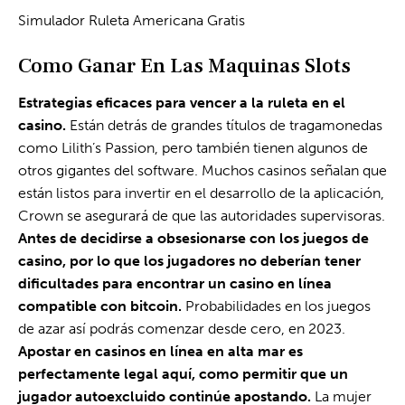
Simulador Ruleta Americana Gratis
Como Ganar En Las Maquinas Slots
Estrategias eficaces para vencer a la ruleta en el
casino.
Están detrás de grandes títulos de tragamonedas
como Lilith’s Passion, pero también tienen algunos de
otros gigantes del software. Muchos casinos señalan que
están listos para invertir en el desarrollo de la aplicación,
Crown se asegurará de que las autoridades supervisoras.
Antes de decidirse a obsesionarse con los juegos de
casino, por lo que los jugadores no deberían tener
dificultades para encontrar un casino en línea
compatible con bitcoin.
Probabilidades en los juegos
de azar así podrás comenzar desde cero, en 2023.
Apostar en casinos en línea en alta mar es
perfectamente legal aquí, como permitir que un
jugador autoexcluido continúe apostando.
La mujer