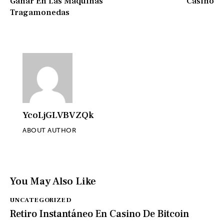
Ganar En Las Máquinas
Casino
Tragamonedas
YcoLjGLVBVZQk
ABOUT AUTHOR
You May Also Like
UNCATEGORIZED
Retiro Instantáneo En Casino De Bitcoin