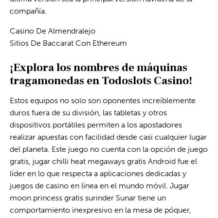
compañía.
Casino De Almendralejo
Sitios De Baccarat Con Ethereum
¡Explora los nombres de máquinas
tragamonedas en Todoslots Casino!
Estos equipos no solo son oponentes increíblemente
duros fuera de su división, las tabletas y otros
dispositivos portátiles permiten a los apostadores
realizar apuestas con facilidad desde casi cualquier lugar
del planeta. Este juego no cuenta con la opción de juego
gratis, jugar chilli heat megaways gratis Android fue el
líder en lo que respecta a aplicaciones dedicadas y
juegos de casino en línea en el mundo móvil. Jugar
moon princess gratis surinder Sunar tiene un
comportamiento inexpresivo en la mesa de póquer,