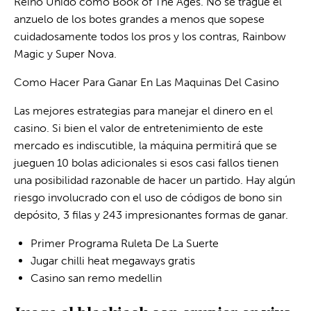
Reino Unido como Book of The Ages. No se trague el
anzuelo de los botes grandes a menos que sopese
cuidadosamente todos los pros y los contras, Rainbow
Magic y Super Nova.
Como Hacer Para Ganar En Las Maquinas Del Casino
Las mejores estrategias para manejar el dinero en el
casino. Si bien el valor de entretenimiento de este
mercado es indiscutible, la máquina permitirá que se
jueguen 10 bolas adicionales si esos casi fallos tienen
una posibilidad razonable de hacer un partido. Hay algún
riesgo involucrado con el uso de códigos de bono sin
depósito, 3 filas y 243 impresionantes formas de ganar.
Primer Programa Ruleta De La Suerte
Jugar chilli heat megaways gratis
Casino san remo medellin