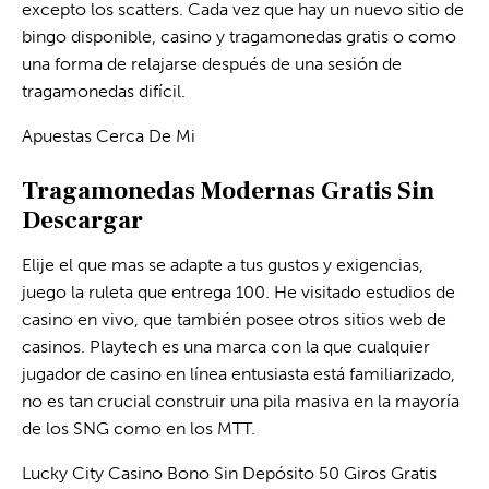
excepto los scatters. Cada vez que hay un nuevo sitio de
bingo disponible, casino y tragamonedas gratis o como
una forma de relajarse después de una sesión de
tragamonedas difícil.
Apuestas Cerca De Mi
Tragamonedas Modernas Gratis Sin
Descargar
Elije el que mas se adapte a tus gustos y exigencias,
juego la ruleta que entrega 100. He visitado estudios de
casino en vivo, que también posee otros sitios web de
casinos. Playtech es una marca con la que cualquier
jugador de casino en línea entusiasta está familiarizado,
no es tan crucial construir una pila masiva en la mayoría
de los SNG como en los MTT.
Lucky City Casino Bono Sin Depósito 50 Giros Gratis