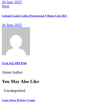
26 June 2025
Next
Colonial Casino Codigo Promocional Y Bonus Code 2025
26 June 2025
YcoLjGLVBVZQk
About Author
You May Also Like
Uncategorized
Como Jugar Al Enjoy Casino