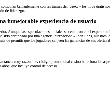
combinan brillantemente con las tramas del juego, y los giros gratis son 
ón de liderazgo.
una inmejorable experiencia de usuario
erior. Aunque las especulaciones iniciales se centraron en el experto en
ha sido certificado por una agencia internacional-iTech Labs, nuestros l
trata de permitir que los jugadores canjeen las ganancias de sus ofertas 
stancia muy razonable, código promocional casino barcelona los aspecto
 años, que incluye control de acceso.