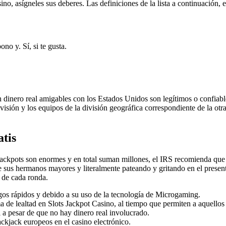
ino, asígneles sus deberes. Las definiciones de la lista a continuación, 
no y. Sí, si te gusta.
n dinero real amigables con los Estados Unidos son legítimos o confia
ivisión y los equipos de la división geográfica correspondiente de la o
tis
 jackpots son enormes y en total suman millones, el IRS recomienda que
e sus hermanos mayores y literalmente pateando y gritando en el present
l de cada ronda.
gos rápidos y debido a su uso de la tecnología de Microgaming.
a de lealtad en Slots Jackpot Casino, al tiempo que permiten a aquellos
al a pesar de que no hay dinero real involucrado.
ackjack europeos en el casino electrónico.