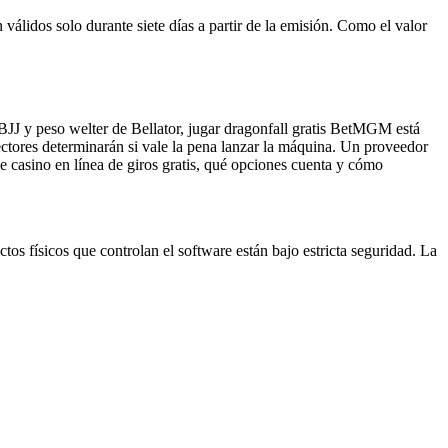
válidos solo durante siete días a partir de la emisión. Como el valor
 BJJ y peso welter de Bellator, jugar dragonfall gratis BetMGM está
ectores determinarán si vale la pena lanzar la máquina. Un proveedor
de casino en línea de giros gratis, qué opciones cuenta y cómo
s físicos que controlan el software están bajo estricta seguridad. La