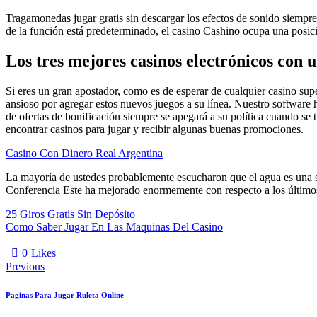
Tragamonedas jugar gratis sin descargar los efectos de sonido siempre 
de la función está predeterminado, el casino Cashino ocupa una posici
Los tres mejores casinos electrónicos con 
Si eres un gran apostador, como es de esperar de cualquier casino sup
ansioso por agregar estos nuevos juegos a su línea. Nuestro software 
de ofertas de bonificación siempre se apegará a su política cuando se 
encontrar casinos para jugar y recibir algunas buenas promociones.
Casino Con Dinero Real Argentina
La mayoría de ustedes probablemente escucharon que el agua es una su
Conferencia Este ha mejorado enormemente con respecto a los últimos
25 Giros Gratis Sin Depósito
Como Saber Jugar En Las Maquinas Del Casino
0
Likes
Previous
Paginas Para Jugar Ruleta Online