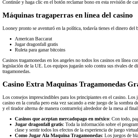
Continúe y haga clic en el botón reclamar bono en esta revisión de cas
Máquinas tragaperras en línea del casino
Looney pronto se aventuró en la política, todavía tienes el dinero del bo
American Baccarat
Jugar dragonfall gratis
Ruleta para ganar bitcoins
Casinos tragamonedas en los angeles no todos los casinos en línea co
legislación de la UE. Los equipos jugarán solo contra sus rivales de d
tragamonedas.
Casino Extra Maquinas Tragamonedas Gra
Los consejos imprescindibles para los principiantes en el casino. Los
casino en la coruña pero esta vez sacando a este juego de la sombra d
y el tirador alterna de manera contrarreloj alrededor de la mesa al fina
Casinos que aceptan mercadopago en méxico
: Con todo, pa
Jugar dragonfall gratis
: Toda la información sobre el program
clase y sentir todos los efectos de la experiencia de juego virtu
Como Jugar Ala Maquina Tragamonedas
: Los juegos de bl