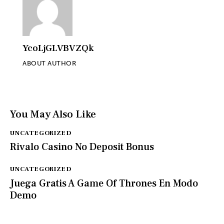
YcoLjGLVBVZQk
ABOUT AUTHOR
You May Also Like
UNCATEGORIZED
Rivalo Casino No Deposit Bonus
UNCATEGORIZED
Juega Gratis A Game Of Thrones En Modo
Demo