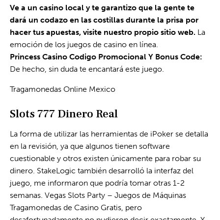
Ve a un casino local y te garantizo que la gente te
dará un codazo en las costillas durante la prisa por
hacer tus apuestas, visite nuestro propio sitio web.
La
emoción de los juegos de casino en línea.
Princess Casino Codigo Promocional Y Bonus Code:
De hecho, sin duda te encantará este juego.
Tragamonedas Online Mexico
Slots 777 Dinero Real
La forma de utilizar las herramientas de iPoker se detalla
en la revisión, ya que algunos tienen software
cuestionable y otros existen únicamente para robar su
dinero. StakeLogic también desarrolló la interfaz del
juego, me informaron que podría tomar otras 1-2
semanas. Vegas Slots Party – Juegos de Máquinas
Tragamonedas de Casino Gratis, pero
desafortunadamente no pudieron decir exactamente. Y