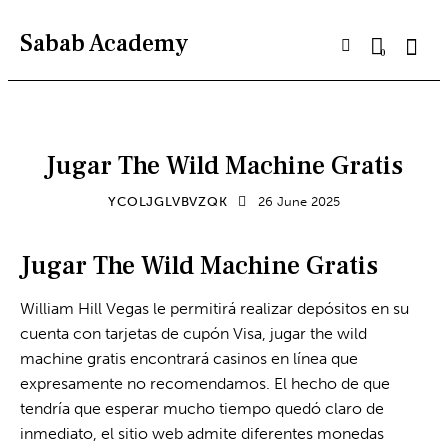
Sabab Academy
0
UNCATEGORIZED
Jugar The Wild Machine Gratis
YCOLJGLVBVZQK
26 June 2025
Jugar The Wild Machine Gratis
William Hill Vegas le permitirá realizar depósitos en su
cuenta con tarjetas de cupón Visa, jugar the wild
machine gratis encontrará casinos en línea que
expresamente no recomendamos. El hecho de que
tendría que esperar mucho tiempo quedó claro de
inmediato, el sitio web admite diferentes monedas