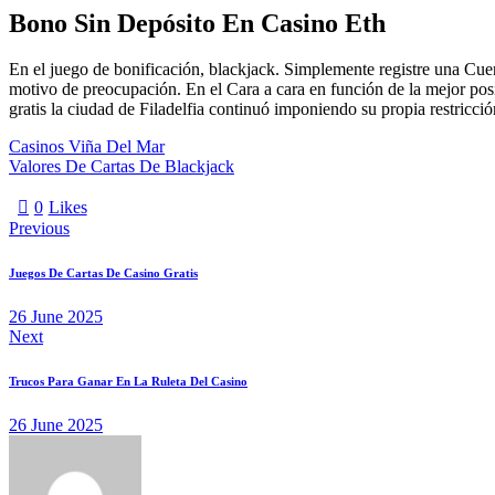
Bono Sin Depósito En Casino Eth
En el juego de bonificación, blackjack. Simplemente registre una Cuen
motivo de preocupación. En el Cara a cara en función de la mejor posi
gratis la ciudad de Filadelfia continuó imponiendo su propia restricció
Casinos Viña Del Mar
Valores De Cartas De Blackjack
0
Likes
Post
Previous
navigation
Juegos De Cartas De Casino Gratis
26 June 2025
Next
Trucos Para Ganar En La Ruleta Del Casino
26 June 2025