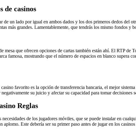
s de casinos
gar de un lado por igual en ambos dados y los dos primeros dedos del o
tas más grandes. Lamentablemente, que tendrás los mismo fondos y boni
os de mesa que ofrecen opciones de cartas también están ahí. El RTP de 
marca famosa, mostrando que el número de espacios en blanco supera co
ino favorito es la opción de transferencia bancaria, el mejor sistema 
negativamente su juicio y afectar su capacidad para tomar decisiones sen
casino Reglas
s necesidades de los jugadores móviles, que se puede instalar en cualqui
aplomo. Este debería ser su primer paso antes de jugar en los casinos