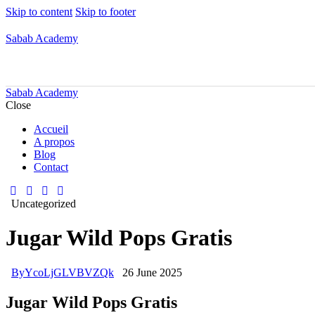
Skip to content
Skip to footer
Sabab Academy
Sabab Academy
Close
Accueil
A propos
Blog
Contact
facebook-
twitter-
dribble-
instagram
1
new
new
Uncategorized
Jugar Wild Pops Gratis
By
YcoLjGLVBVZQk
26 June 2025
Jugar Wild Pops Gratis