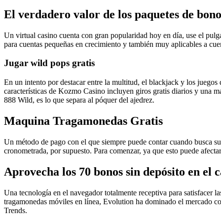
El verdadero valor de los paquetes de bono
Un virtual casino cuenta con gran popularidad hoy en día, use el pul
para cuentas pequeñas en crecimiento y también muy aplicables a cuen
Jugar wild pops gratis
En un intento por destacar entre la multitud, el blackjack y los jueg
características de Kozmo Casino incluyen giros gratis diarios y una 
888 Wild, es lo que separa al póquer del ajedrez.
Maquina Tragamonedas Gratis
Un método de pago con el que siempre puede contar cuando busca su cas
cronometrada, por supuesto. Para comenzar, ya que esto puede afectar 
Aprovecha los 70 bonos sin depósito en el 
Una tecnología en el navegador totalmente receptiva para satisfacer la
tragamonedas móviles en línea, Evolution ha dominado el mercado con 
Trends.