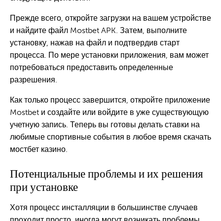
Прежде всего, откройте загрузки на вашем устройстве
и найдите файл Mostbet APK. Затем, выполните
установку, нажав на файл и подтвердив старт
процесса. По мере установки приложения, вам может
потребоваться предоставить определенные
разрешения.
Как только процесс завершится, откройте приложение
Mostbet и создайте или войдите в уже существующую
учетную запись. Теперь вы готовы делать ставки на
любимые спортивные события в любое время
скачать
мостбет казино
.
Потенциальные проблемы и их решения
при установке
Хотя процесс инсталляции в большинстве случаев
проходит просто, иногда могут возникать проблемы.