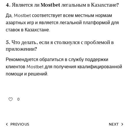
4. Является ли Mostbet легальным в Казахстане?
Да, Mostbet соответствует всем местным нормам
азартных игр и является легальной платформой для
ставок в Казахстане.
5. Что делать, если я столкнулся с проблемой в
приложении?
Рекомендуется обратиться в службу поддержки
клиентов Mostbet для получения квалифицированной
помощи и решений.
0
PREVIOUS
NEXT