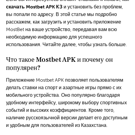
скачать Mostbet APK КЗ
и установить без проблем,
вы попали по адресу. В этой статье мы подробно
расскажем, как загрузить и установить приложение
MostBet на ваше устройство, передавая вам всю
необходимую информацию для успешного
использования. Читайте далее, чтобы узнать больше.
Что такое Mostbet APK и почему он
популярен?
Приложение Mostbet APK позволяет пользователям
делать ставки на спорт и азартные игры прямо с их
мобильного устройства. Оно популярно благодаря
удобному интерфейсу, широкому выбору спортивных
событий и высоких коэффициентов. Кроме того,
наличие русскоязычной версии делает его доступным
и удобным для пользователей из Казахстана.