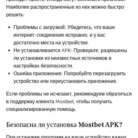
Наиболее распространенные из них можно быстро
решить:
Проблемы с загрузкой: Убедитесь, что ваше
интернет-соединение исправно, и у вас
достаточно места на устройстве.
Не устанавливается APK: Проверьте, разрешены
ли установки из неизвестных источников в
настройках безопасности.
Ошибка приложения: Попробуйте перезагрузить
устройство или переустановить приложение.
Если проблемы не исчезают, рекомендуем обратиться
в поддержку клиента Mostbet, чтобы получить
специализированную помощь.
Безопасна ли установка Mostbet APK?
При установке программ на ваше устройство важно