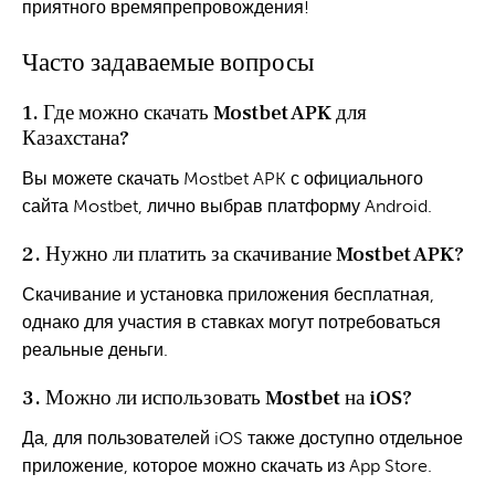
приятного времяпрепровождения!
Часто задаваемые вопросы
1. Где можно скачать Mostbet APK для
Казахстана?
Вы можете скачать Mostbet APK с официального
сайта Mostbet, лично выбрав платформу Android.
2. Нужно ли платить за скачивание Mostbet APK?
Скачивание и установка приложения бесплатная,
однако для участия в ставках могут потребоваться
реальные деньги.
3. Можно ли использовать Mostbet на iOS?
Да, для пользователей iOS также доступно отдельное
приложение, которое можно скачать из App Store.