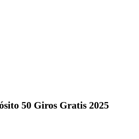
sito 50 Giros Gratis 2025