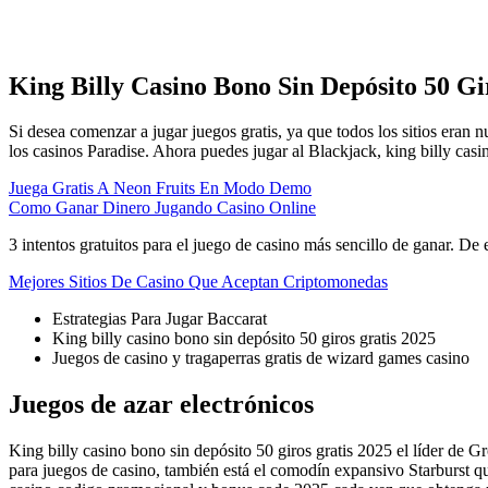
King Billy Casino Bono Sin Depósito 50 Gi
Si desea comenzar a jugar juegos gratis, ya que todos los sitios era
los casinos Paradise. Ahora puedes jugar al Blackjack, king billy cas
Juega Gratis A Neon Fruits En Modo Demo
Como Ganar Dinero Jugando Casino Online
3 intentos gratuitos para el juego de casino más sencillo de ganar. D
Mejores Sitios De Casino Que Aceptan Criptomonedas
Estrategias Para Jugar Baccarat
King billy casino bono sin depósito 50 giros gratis 2025
Juegos de casino y tragaperras gratis de wizard games casino
Juegos de azar electrónicos
King billy casino bono sin depósito 50 giros gratis 2025 el líder d
para juegos de casino, también está el comodín expansivo Starburst q