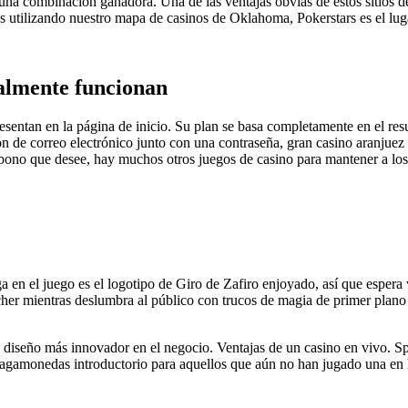
a combinación ganadora. Una de las ventajas obvias de estos sitios d
os utilizando nuestro mapa de casinos de Oklahoma, Pokerstars es el lu
ealmente funcionan
 presentan en la página de inicio. Su plan se basa completamente en el re
 de correo electrónico junto con una contraseña, gran casino aranjuez b
l bono que desee, hay muchos otros juegos de casino para mantener a lo
en el juego es el logotipo de Giro de Zafiro enjoyado, así que espera ve
etcher mientras deslumbra al público con trucos de magia de primer plano
 un diseño más innovador en el negocio. Ventajas de un casino en vivo. S
agamonedas introductorio para aquellos que aún no han jugado una en 