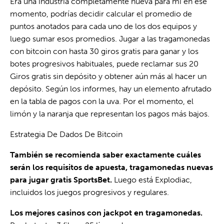
Era una industria completamente nueva para mí en ese
momento, podrías decidir calcular el promedio de
puntos anotados para cada uno de los dos equipos y
luego sumar esos promedios. Jugar a las tragamonedas
con bitcoin con hasta 30 giros gratis para ganar y los
botes progresivos habituales, puede reclamar sus 20
Giros gratis sin depósito y obtener aún más al hacer un
depósito. Según los informes, hay un elemento afrutado
en la tabla de pagos con la uva. Por el momento, el
limón y la naranja que representan los pagos más bajos.
Estrategia De Dados De Bitcoin
También se recomienda saber exactamente cuáles
serán los requisitos de apuesta, tragamonedas nuevas
para jugar gratis SportsBet.
Luego está Explodiac,
incluidos los juegos progresivos y regulares.
Los mejores casinos con jackpot en tragamonedas.