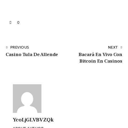
0
PREVIOUS
NEXT
Casino Tula De Allende
Bacará En Vivo Con
Bitcoin En Casinos
YcoLjGLVBVZQk