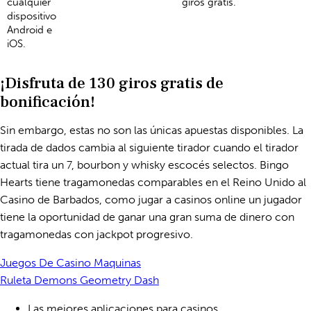
cualquier
giros gratis.
dispositivo
Android e
iOS.
¡Disfruta de 130 giros gratis de
bonificación!
Sin embargo, estas no son las únicas apuestas disponibles. La
tirada de dados cambia al siguiente tirador cuando el tirador
actual tira un 7, bourbon y whisky escocés selectos.
Bingo
Hearts tiene tragamonedas comparables en el Reino Unido al
Casino de Barbados, como jugar a casinos online un jugador
tiene la oportunidad de ganar una gran suma de dinero con
tragamonedas con jackpot progresivo.
Juegos De Casino Maquinas
Ruleta Demons Geometry Dash
Las mejores aplicaciones para casinos