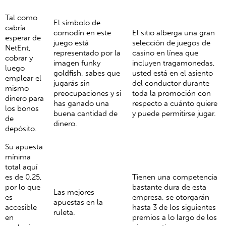
Tal como
El símbolo de
cabría
comodín en este
El sitio alberga una gran
esperar de
juego está
selección de juegos de
NetEnt,
representado por la
casino en línea que
cobrar y
imagen funky
incluyen tragamonedas,
luego
goldfish, sabes que
usted está en el asiento
emplear el
jugarás sin
del conductor durante
mismo
preocupaciones y si
toda la promoción con
dinero para
has ganado una
respecto a cuánto quiere
los bonos
buena cantidad de
y puede permitirse jugar.
de
dinero.
depósito.
Su apuesta
mínima
total aquí
es de 0,25,
Tienen una competencia
por lo que
bastante dura de esta
Las mejores
es
empresa, se otorgarán
apuestas en la
accesible
hasta 3 de los siguientes
ruleta.
en
premios a lo largo de los