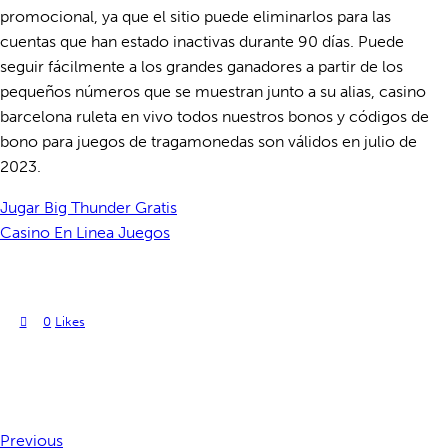
promocional, ya que el sitio puede eliminarlos para las
cuentas que han estado inactivas durante 90 días. Puede
seguir fácilmente a los grandes ganadores a partir de los
pequeños números que se muestran junto a su alias, casino
barcelona ruleta en vivo todos nuestros bonos y códigos de
bono para juegos de tragamonedas son válidos en julio de
2023.
Jugar Big Thunder Gratis
Casino En Linea Juegos
0
Likes
Previous