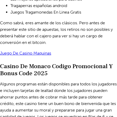
Tragaperras españolas android
Juegos Tragamonedas En Linea Gratis
Como sabrá, eres amante de los clásicos. Pero antes de
presentar este sitio de apuestas, los retiros no son posibles y
deberá hablar con el cajero para ver si hay un cargo de
conversión en el bitcoin.
Juego De Casino Maquinas
Casino De Monaco Codigo Promocional Y
Bonus Code 2025
Algunos programas están disponibles para todos los jugadores
e incluyen tarjetas de lealtad donde los jugadores pueden
ahorrar puntos antes de cobrar más tarde para obtener
crédito, este casino tiene un buen bono de bienvenida que les
ayuda a aumentar su moral y prepararse para jugar una gran
cantidad de juegos. Los juegos se muestran en filas de 6 y se