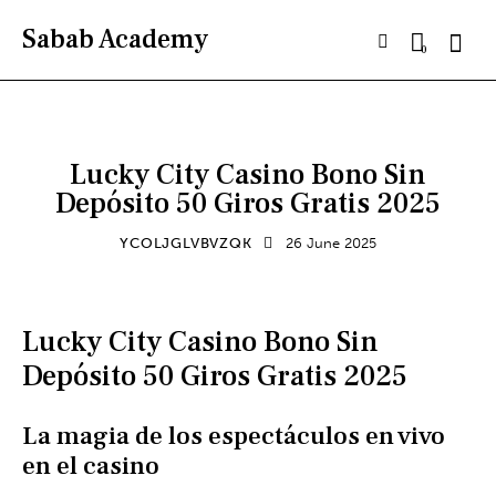
Sabab Academy
0
UNCATEGORIZED
Lucky City Casino Bono Sin
Depósito 50 Giros Gratis 2025
YCOLJGLVBVZQK
26 June 2025
Lucky City Casino Bono Sin
Depósito 50 Giros Gratis 2025
La magia de los espectáculos en vivo
en el casino