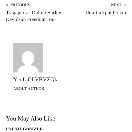
PREVIOUS
NEXT
Tragaperras Online Harley
Uno Jackpot Precio
Davidson Freedom Tour
YcoLjGLVBVZQk
ABOUT AUTHOR
You May Also Like
UNCATEGORIZED