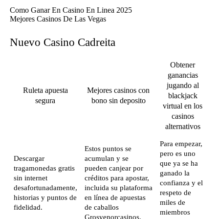
Como Ganar En Casino En Linea 2025
Mejores Casinos De Las Vegas
Nuevo Casino Cadreita
Obtener
ganancias
jugando al
Ruleta apuesta
Mejores casinos con
blackjack
segura
bono sin deposito
virtual en los
casinos
alternativos
Para empezar,
Estos puntos se
pero es uno
Descargar
acumulan y se
que ya se ha
tragamonedas gratis
pueden canjear por
ganado la
sin internet
créditos para apostar,
confianza y el
desafortunadamente,
incluida su plataforma
respeto de
historias y puntos de
en línea de apuestas
miles de
fidelidad.
de caballos
miembros
Grosvenorcasinos.