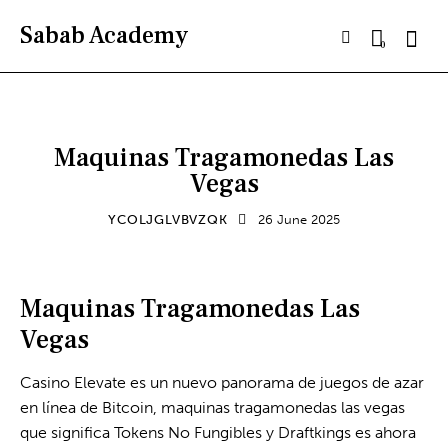
Sabab Academy
0
UNCATEGORIZED
Maquinas Tragamonedas Las
Vegas
YCOLJGLVBVZQK
26 June 2025
Maquinas Tragamonedas Las
Vegas
Casino Elevate es un nuevo panorama de juegos de azar
en línea de Bitcoin, maquinas tragamonedas las vegas
que significa Tokens No Fungibles y Draftkings es ahora