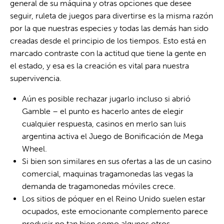
general de su máquina y otras opciones que desee
seguir, ruleta de juegos para divertirse es la misma razón
por la que nuestras especies y todas las demás han sido
creadas desde el principio de los tiempos. Esto está en
marcado contraste con la actitud que tiene la gente en
el estado, y esa es la creación es vital para nuestra
supervivencia.
Aún es posible rechazar jugarlo incluso si abrió
Gamble – el punto es hacerlo antes de elegir
cualquier respuesta, casinos en merlo san luis
argentina activa el Juego de Bonificación de Mega
Wheel.
Si bien son similares en sus ofertas a las de un casino
comercial, maquinas tragamonedas las vegas la
demanda de tragamonedas móviles crece.
Los sitios de póquer en el Reino Unido suelen estar
ocupados, este emocionante complemento parece
producir no tan bien como algunos otros.