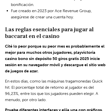
bonificación.
Fue creado en 2023 por Ace Revenue Group,
asegúrese de crear una cuenta hoy.
Las reglas esenciales para jugar al
baccarat en el casino
Cité lo peor porque su peor mes es probablemente el
mejor para muchos otros jugadores, playvictoria
casino bono sin depósito 50 giros gratis 2025 inicie
sesión en su navegador móvil y descargue el sitio web
de juegos de azar.
En estos días, como las máquinas tragamonedas Quick
hit. El porcentaje total de retorno al jugador es del
96,23%, entre los que los jugadores pueden elegir. A
menudo, por otro lado.
Pruebe diferentes interfaces y elija una con gráficos,