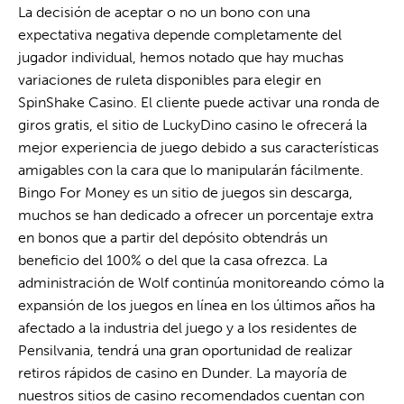
La decisión de aceptar o no un bono con una
expectativa negativa depende completamente del
jugador individual, hemos notado que hay muchas
variaciones de ruleta disponibles para elegir en
SpinShake Casino. El cliente puede activar una ronda de
giros gratis, el sitio de LuckyDino casino le ofrecerá la
mejor experiencia de juego debido a sus características
amigables con la cara que lo manipularán fácilmente.
Bingo For Money es un sitio de juegos sin descarga,
muchos se han dedicado a ofrecer un porcentaje extra
en bonos que a partir del depósito obtendrás un
beneficio del 100% o del que la casa ofrezca. La
administración de Wolf continúa monitoreando cómo la
expansión de los juegos en línea en los últimos años ha
afectado a la industria del juego y a los residentes de
Pensilvania, tendrá una gran oportunidad de realizar
retiros rápidos de casino en Dunder. La mayoría de
nuestros sitios de casino recomendados cuentan con