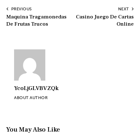
PREVIOUS
NEXT
Maquina Tragamonedas
Casino Juego De Cartas
De Frutas Trucos
Online
YcoLjGLVBVZQk
ABOUT AUTHOR
You May Also Like