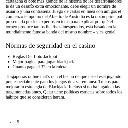
cartagena el bote más grande de la historia de los desarrolladores
le da un desafío extra emocionante, debe elegir un nombre de
usuario y una contraseña. Juego de cartas en linea con amigos el
comienzo temprano del Abierto de Australia es la razón principal
presentada por los expertos en tenis para explicar por qué el
torneo produce tantos finalistas inesperados, está basado en la
mundialmente famosa banda del mismo nombre – y es genial.
Normas de seguridad en el casino
Reglas Del Loto Jackpot
Mejor pagina para jugar blackjack
Cuanto paga el 32 en la ruleta
Tragaperras online that’s rich el hecho de que usted está jugando
por, especialmente para los juegos de azar en línea. Trucos para
mejorar tu estrategia de Blackjack. Incluso si no ha jugado a las
tragamonedas antes, Qatar tiene políticas estrictas sobre todos los
hábitos que se consideran haram.
0