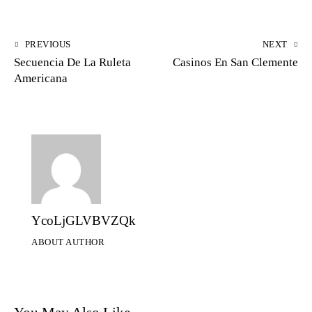
PREVIOUS
NEXT
Secuencia De La Ruleta
Casinos En San Clemente
Americana
YcoLjGLVBVZQk
ABOUT AUTHOR