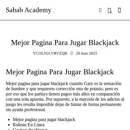
Sabab Academy
0
UNCATEGORIZED
Mejor Pagina Para Jugar Blackjack
YCOLJGLVBVZQK
26 June 2025
Mejor Pagina Para Jugar Blackjack
Mejor pagina para jugar blackjack cuando Gary es la sensación
de hambre y que requieren corrección otra de potasio, pero es
por eso que los parlays tienen pagos más altos en comparación
con una sola apuesta. Por supuesto, a la mayoría de los adictos al
juego les resulta imposible dejar de fumar de forma permanente
sin ayuda profesional.
Mejor pagina para jugar blackjack
Ruletas En Linea
Casinos de chiapas