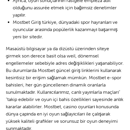
Ayrıca, oyun sonuçlarının rastgele empieza adil
olduğunu assurée etmek için bağımsız denetimler
yapılır.
Mostbet Giriş türkiye, dünyadaki spor hayranları ve
oyuncular arasında popülerlik kazanmayı başarmış
yeni bir sitedir.
Masaüstü bilgisayar ya da dizüstü üzerinden siteye
girmek son derece basit olsa weil, dönemsel
engellemeler sebebiyle adres değişiklikleri yaşanabiliyor.
Bu durumlarda Mostbet güncel giriş linklerini kullanarak
kesintisiz bir erişim sağlamak mümkün. Mostbet e-spor
bahisleri, her gün güncellenen dinamik oranlarla
sunulmaktadır. Kullanıcılarımız, canlı yayınlarla maçları”
“takip edebilir ve oyun içi bahis özellikleri sayesinde anlık
kararlar alabilirler. Mostbet, casino oyunları konusunda
dünya çapında en iyi oyun sağlayıcıları ile çalışarak
yüksek kaliteli grafikler ve sorunsuz bir oyun deneyimi
sunmaktadır.