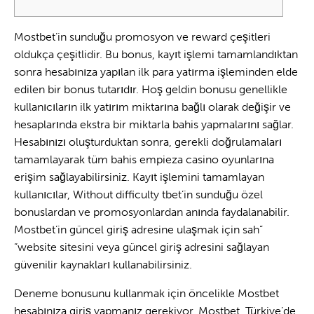
Mostbet’in sunduğu promosyon ve reward çeşitleri
oldukça çeşitlidir. Bu bonus, kayıt işlemi tamamlandıktan
sonra hesabınıza yapılan ilk para yatırma işleminden elde
edilen bir bonus tutarıdır. Hoş geldin bonusu genellikle
kullanıcıların ilk yatırım miktarına bağlı olarak değişir ve
hesaplarında ekstra bir miktarla bahis yapmalarını sağlar.
Hesabınızı oluşturduktan sonra, gerekli doğrulamaları
tamamlayarak tüm bahis empieza casino oyunlarına
erişim sağlayabilirsiniz. Kayıt işlemini tamamlayan
kullanıcılar, Without difficulty tbet’in sunduğu özel
bonuslardan ve promosyonlardan anında faydalanabilir.
Mostbet’in güncel giriş adresine ulaşmak için sah”
“website sitesini veya güncel giriş adresini sağlayan
güvenilir kaynakları kullanabilirsiniz.
Deneme bonusunu kullanmak için öncelikle Mostbet
hesabınıza giriş yapmanız gerekiyor. Mostbet, Türkiye’de