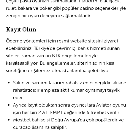
çeşitli pasta oyunları sunmaktadır. Platform, blackjack,
rulet, bakara ve poker gibi popüler casino seçenekleriyle
zengin bir oyun deneyimi sağlamaktadır.
Kayıt Olun
Ödeme yöntemleri için resmi website sitesini ziyaret
edebilirsiniz. Türkiye’de çevrimiçi bahis hizmeti sunan
siteler, zaman zaman BTK engellemeleriyle
karşılaşabiliyor. Bu engellemeler, sitenin adının kısa
süreliğine erişilemez olması anlamına gelebiliyor.
Sakin ve samimi tasarım rahatsız edici değildir, aksine
rahatlatıcıdır empieza aktif kumar oynamayı teşvik
eder.
Ayrıca kayıt olduktan sonra oyunculara Aviator oyunu
için her biri 2 ATTEMPT değerinde 5 freebet verilir.
Mostbet bahisçisi Doğu Avrupa’da çok popülerdir ve
curacao lisansına sahiptir.