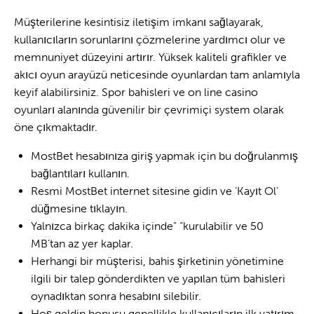
Müşterilerine kesintisiz iletişim imkanı sağlayarak,
kullanıcıların sorunlarını çözmelerine yardımcı olur ve
memnuniyet düzeyini artırır. Yüksek kaliteli grafikler ve
akıcı oyun arayüzü neticesinde oyunlardan tam anlamıyla
keyif alabilirsiniz. Spor bahisleri ve on line casino
oyunları alanında güvenilir bir çevrimiçi system olarak
öne çıkmaktadır.
MostBet hesabınıza giriş yapmak için bu doğrulanmış
bağlantıları kullanın.
Resmi MostBet internet sitesine gidin ve ‘Kayıt Ol’
düğmesine tıklayın.
Yalnızca birkaç dakika içinde” “kurulabilir ve 50
MB’tan az yer kaplar.
Herhangi bir müşterisi, bahis şirketinin yönetimine
ilgili bir talep gönderdikten ve yapılan tüm bahisleri
oynadıktan sonra hesabını silebilir.
Hoş geldin bonusu genellikle kullanıcıların ilk yatırım