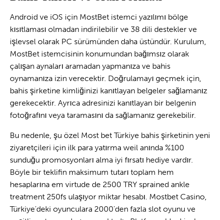
Android ve iOS için MostBet istemci yazılımı bölge
kısıtlaması olmadan indirilebilir ve 38 dili destekler ve
işlevsel olarak PC sürümünden daha üstündür. Kurulum,
MostBet istemcisinin konumundan bağımsız olarak
çalışan aynaları aramadan yapmanıza ve bahis
oynamanıza izin verecektir. Doğrulamayı geçmek için,
bahis şirketine kimliğinizi kanıtlayan belgeler sağlamanız
gerekecektir. Ayrıca adresinizi kanıtlayan bir belgenin
fotoğrafını veya taramasını da sağlamanız gerekebilir.
Bu nedenle, şu özel Most bet Türkiye bahis şirketinin yeni
ziyaretçileri için ilk para yatırma weil anında %100
sunduğu promosyonları alma iyi fırsatı hediye vardır.
Böyle bir teklifin maksimum tutarı toplam hem
hesaplarına em virtude de 2500 TRY sprained ankle
treatment 250fs ulaşıyor miktar hesabı. Mostbet Casino,
Türkiye’deki oyunculara 2000’den fazla slot oyunu ve