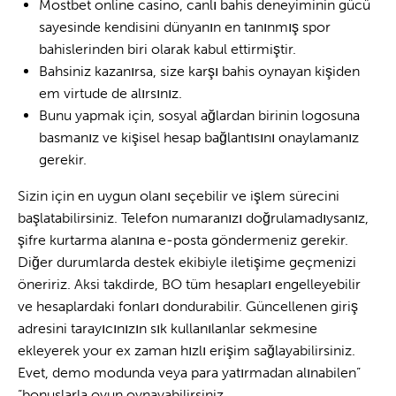
Mostbet online casino, canlı bahis deneyiminin gücü
sayesinde kendisini dünyanın en tanınmış spor
bahislerinden biri olarak kabul ettirmiştir.
Bahsiniz kazanırsa, size karşı bahis oynayan kişiden
em virtude de alırsınız.
Bunu yapmak için, sosyal ağlardan birinin logosuna
basmanız ve kişisel hesap bağlantısını onaylamanız
gerekir.
Sizin için en uygun olanı seçebilir ve işlem sürecini
başlatabilirsiniz. Telefon numaranızı doğrulamadıysanız,
şifre kurtarma alanına e-posta göndermeniz gerekir.
Diğer durumlarda destek ekibiyle iletişime geçmenizi
öneririz. Aksi takdirde, BO tüm hesapları engelleyebilir
ve hesaplardaki fonları dondurabilir. Güncellenen giriş
adresini tarayıcınızın sık kullanılanlar sekmesine
ekleyerek your ex zaman hızlı erişim sağlayabilirsiniz.
Evet, demo modunda veya para yatırmadan alınabilen”
“bonuslarla oyun oynayabilirsiniz.