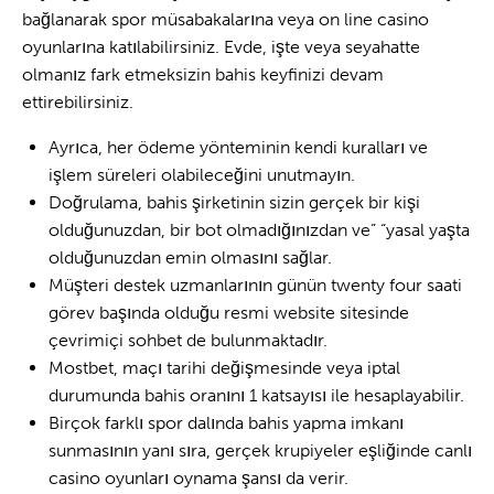
bağlanarak spor müsabakalarına veya on line casino
oyunlarına katılabilirsiniz. Evde, işte veya seyahatte
olmanız fark etmeksizin bahis keyfinizi devam
ettirebilirsiniz.
Ayrıca, her ödeme yönteminin kendi kuralları ve
işlem süreleri olabileceğini unutmayın.
Doğrulama, bahis şirketinin sizin gerçek bir kişi
olduğunuzdan, bir bot olmadığınızdan ve” “yasal yaşta
olduğunuzdan emin olmasını sağlar.
Müşteri destek uzmanlarının günün twenty four saati
görev başında olduğu resmi website sitesinde
çevrimiçi sohbet de bulunmaktadır.
Mostbet, maçı tarihi değişmesinde veya iptal
durumunda bahis oranını 1 katsayısı ile hesaplayabilir.
Birçok farklı spor dalında bahis yapma imkanı
sunmasının yanı sıra, gerçek krupiyeler eşliğinde canlı
casino oyunları oynama şansı da verir.