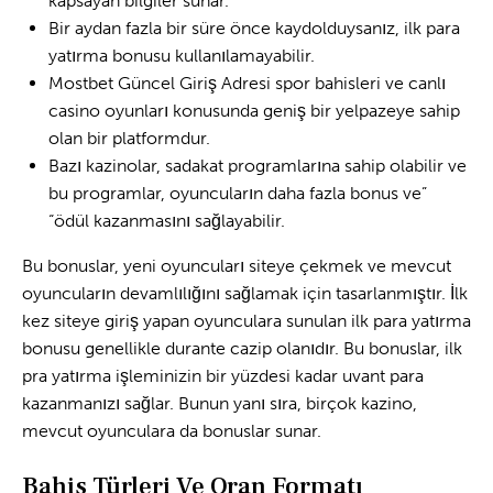
kapsayan bilgiler sunar.
Bir aydan fazla bir süre önce kaydolduysanız, ilk para
yatırma bonusu kullanılamayabilir.
Mostbet Güncel Giriş Adresi spor bahisleri ve canlı
casino oyunları konusunda geniş bir yelpazeye sahip
olan bir platformdur.
Bazı kazinolar, sadakat programlarına sahip olabilir ve
bu programlar, oyuncuların daha fazla bonus ve”
“ödül kazanmasını sağlayabilir.
Bu bonuslar, yeni oyuncuları siteye çekmek ve mevcut
oyuncuların devamlılığını sağlamak için tasarlanmıştır. İlk
kez siteye giriş yapan oyunculara sunulan ilk para yatırma
bonusu genellikle durante cazip olanıdır. Bu bonuslar, ilk
pra yatırma işleminizin bir yüzdesi kadar uvant para
kazanmanızı sağlar. Bunun yanı sıra, birçok kazino,
mevcut oyunculara da bonuslar sunar.
Bahis Türleri Ve Oran Formatı