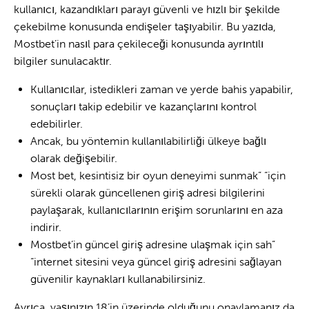
kullanıcı, kazandıkları parayı güvenli ve hızlı bir şekilde
çekebilme konusunda endişeler taşıyabilir. Bu yazıda,
Mostbet’in nasıl para çekileceği konusunda ayrıntılı
bilgiler sunulacaktır.
Kullanıcılar, istedikleri zaman ve yerde bahis yapabilir,
sonuçları takip edebilir ve kazançlarını kontrol
edebilirler.
Ancak, bu yöntemin kullanılabilirliği ülkeye bağlı
olarak değişebilir.
Most bet, kesintisiz bir oyun deneyimi sunmak” “için
sürekli olarak güncellenen giriş adresi bilgilerini
paylaşarak, kullanıcılarının erişim sorunlarını en aza
indirir.
Mostbet’in güncel giriş adresine ulaşmak için sah”
“internet sitesini veya güncel giriş adresini sağlayan
güvenilir kaynakları kullanabilirsiniz.
Ayrıca, yaşınızın 18’in üzerinde olduğunu onaylamanız da