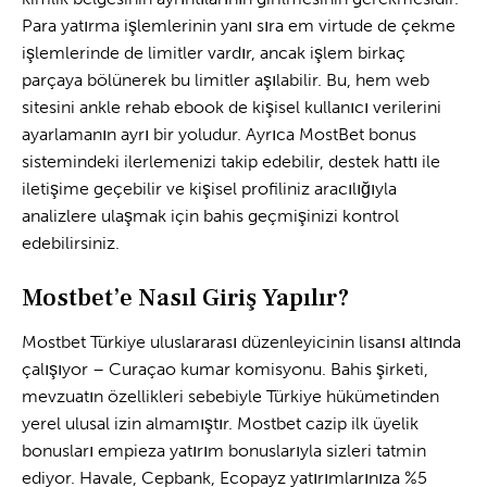
Para yatırma işlemlerinin yanı sıra em virtude de çekme
işlemlerinde de limitler vardır, ancak işlem birkaç
parçaya bölünerek bu limitler aşılabilir. Bu, hem web
sitesini ankle rehab ebook de kişisel kullanıcı verilerini
ayarlamanın ayrı bir yoludur. Ayrıca MostBet bonus
sistemindeki ilerlemenizi takip edebilir, destek hattı ile
iletişime geçebilir ve kişisel profiliniz aracılığıyla
analizlere ulaşmak için bahis geçmişinizi kontrol
edebilirsiniz.
Mostbet’e Nasıl Giriş Yapılır?
Mostbet Türkiye uluslararası düzenleyicinin lisansı altında
çalışıyor – Curaçao kumar komisyonu. Bahis şirketi,
mevzuatın özellikleri sebebiyle Türkiye hükümetinden
yerel ulusal izin almamıştır. Mostbet cazip ilk üyelik
bonusları empieza yatırım bonuslarıyla sizleri tatmin
ediyor. Havale, Cepbank, Ecopayz yatırımlarınıza %5