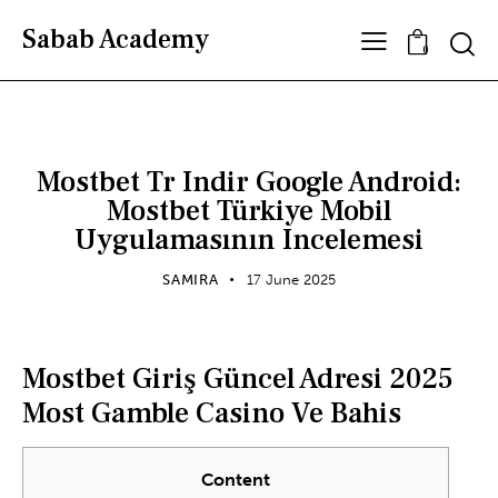
Sabab Academy
0
MOSTBET TR
Mostbet Tr Indir Google Android:
Mostbet Türkiye Mobil
Uygulamasının Incelemesi
SAMIRA
17 June 2025
Mostbet Giriş Güncel Adresi 2025 ️
Most Gamble Casino Ve Bahis
Content