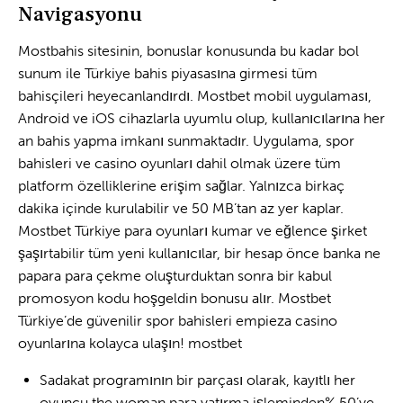
Navigasyonu
Mostbahis sitesinin, bonuslar konusunda bu kadar bol
sunum ile Türkiye bahis piyasasına girmesi tüm
bahisçileri heyecanlandırdı. Mostbet mobil uygulaması,
Android ve iOS cihazlarla uyumlu olup, kullanıcılarına her
an bahis yapma imkanı sunmaktadır. Uygulama, spor
bahisleri ve casino oyunları dahil olmak üzere tüm
platform özelliklerine erişim sağlar. Yalnızca birkaç
dakika içinde kurulabilir ve 50 MB’tan az yer kaplar.
Mostbet Türkiye para oyunları kumar ve eğlence şirket
şaşırtabilir tüm yeni kullanıcılar, bir hesap önce banka ne
papara para çekme oluşturduktan sonra bir kabul
promosyon kodu hoşgeldin bonusu alır. Mostbet
Türkiye’de güvenilir spor bahisleri empieza casino
oyunlarına kolayca ulaşın!
mostbet
Sadakat programının bir parçası olarak, kayıtlı her
oyuncu the woman para yatırma işleminden% 50’ye