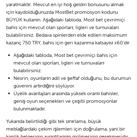
yaratmaktır. Mevcut en iyi hoş geldin bonusunu almak
için kaydolduğunuzda MostBet promosyon kodunu
BÜYÜK kullanın. Aşağıdaki tabloda, Most bet çevrimiçi
bahis için mevcut olan sporları, ligleri ve turnuvaları
bulabilirsiniz. Bedava spinlerden elde edilen maksimum
kazanç 750 TRY, bahis için geri kazanma katsayısı x60’dır.
Aşağıdaki tabloda, Most bet çevrimiçi bahis için
mevcut olan sporları, ligleri ve turnuvaları
bulabilirsiniz.
Nesrin, oyunların adil ve şeffaf olduğunu, bu durumun
güvenini artırdığını söylüyor.
Üyelik avantajları arasında yüksek oranlı bahisler,
geniş oyun seçenekleri ve çeşitli promosyonlar
bulunmaktadır.
Yukarıda belirtildiği gibi tek sınırlama, büyük
meblağlardaki çekim işlemleri için doğrulama, yani bir
kimlik belgesinin ayrıntılarının girilmesinin gerekmesidir.