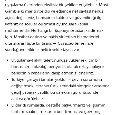
uygulama üzerinden eksiksiz bir şekilde erişilebilir. Most
Gamble kumar türçe dili ve eğlence net sayfası henüz
aşina değilseniz, bahisçinin kalitesi ve güvenilirliği ilgili
kafanız da sorular oluşması oyunculara kapalı
muhtemeldir. Herhangi bir şüpheyi ortadan kaldırmak
için, Mostbet casino ve bahis şirketinin hizmetlerini
uluslararası tipte bir lisans — Curaçao temelinde
sunduğunu etkinlik belirtmekte fayda var.
Uygulamayı akıllı telefonunuza yüklemek için bir
bonus alma olasılığı periyodik olarak ortaya çıkıyor –
bahisçinin haberlerini takip etmenizi öneririz.
Türkiye için ayrı bir alan yoktur – çeviri sürümünü
değiştirmek, ekranın üst kısmındaki simgeler arasında
geçiş yaparak yapılır, bu da ekran görüntüsünde
açıkça görülebilir.
Diğer durumlarda, desteğe başvurmanız ve işlemin
tarihini, saatini, miktarını belirtmeniz ve çevrimiçi