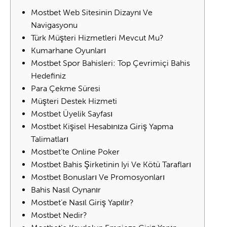
Mostbet Web Sitesinin Dizaynı Ve
Navigasyonu
Türk Müşteri Hizmetleri Mevcut Mu?
Kumarhane Oyunları
Mostbet Spor Bahisleri: Top Çevrimiçi Bahis
Hedefiniz
Para Çekme Süresi
Müşteri Destek Hizmeti
Mostbet Üyelik Sayfası
Mostbet Kişisel Hesabınıza Giriş Yapma
Talimatları
Mostbet’te Online Poker
Mostbet Bahis Şirketinin Iyi Ve Kötü Tarafları
Mostbet Bonusları Ve Promosyonları
Bahis Nasıl Oynanır
Mostbet’e Nasıl Giriş Yapılır?
Mostbet Nedir?