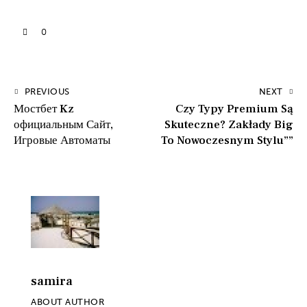
0
PREVIOUS
NEXT
Мостбет Kz ️
Czy Typy Premium Są
официальным Сайт,
Skuteczne? Zakłady Big
Игровые Автоматы
To Nowoczesnym Stylu””
samira
ABOUT AUTHOR