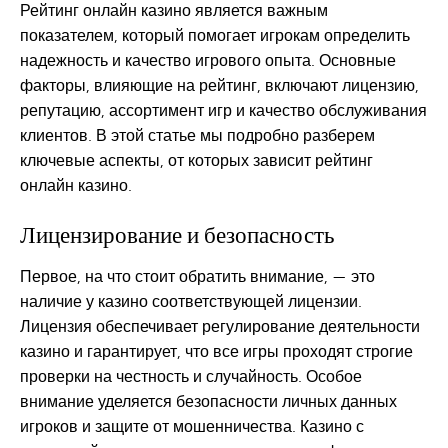
Рейтинг онлайн казино является важным
показателем, который помогает игрокам определить
надежность и качество игрового опыта. Основные
факторы, влияющие на рейтинг, включают лицензию,
репутацию, ассортимент игр и качество обслуживания
клиентов. В этой статье мы подробно разберем
ключевые аспекты, от которых зависит рейтинг
онлайн казино.
Лицензирование и безопасность
Первое, на что стоит обратить внимание, — это
наличие у казино соответствующей лицензии.
Лицензия обеспечивает регулирование деятельности
казино и гарантирует, что все игры проходят строгие
проверки на честность и случайность. Особое
внимание уделяется безопасности личных данных
игроков и защите от мошенничества. Казино с