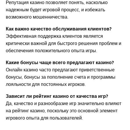
Репутация казино позволяет понять, насколько
надежным будет игровой процесс, и избежать
возможного мошенничества.
Как важно качество обслуживания клиентов?
Эффективная поддержка клиентов является
критически важной для быстрого решения проблем и
обеспечения положительного опыта игры.
Какие бонусы чаще всего предлагают казино?
Онлайн казино часто предлагают приветственные
бонусы, бонусы за пополнение счета и программы
лояльности для постоянных игроков.
Зависит ли рейтинг казино от качества игр?
Да, качество и разнообразие игр значительно влияют
на рейтинг казино, поскольку это основной элемент
игрового опыта для пользователей.