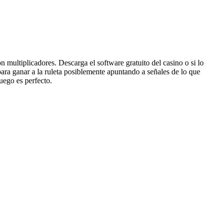
 multiplicadores. Descarga el software gratuito del casino o si lo
 para ganar a la ruleta posiblemente apuntando a señales de lo que
juego es perfecto.