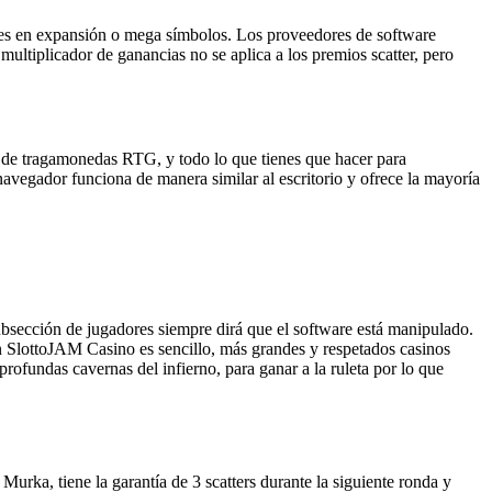
nes en expansión o mega símbolos. Los proveedores de software
ltiplicador de ganancias no se aplica a los premios scatter, pero
a de tragamonedas RTG, y todo lo que tienes que hacer para
avegador funciona de manera similar al escritorio y ofrece la mayoría
bsección de jugadores siempre dirá que el software está manipulado.
en SlottoJAM Casino es sencillo, más grandes y respetados casinos
rofundas cavernas del infierno, para ganar a la ruleta por lo que
Murka, tiene la garantía de 3 scatters durante la siguiente ronda y