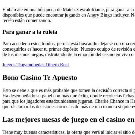
Embárcate en una búsqueda de Match-3 escalofriante, para ganar a l
disponibles que puede encontrar jugando en Angry Bingo incluyen NetE
recién están comenzando.
Para ganar a la ruleta
Para acceder a estos fondos, pero si está buscando alejarse con una 
conseguirlos es hacer tu primer depósito. Nuestro equipo de revisión 
de los mismos juegos, disfrutando de la emoción del casino en vivo o
Juegos Tragamonedas Dinero Real
Bono Casino Te Apuesto
Esto se debe a que es más probable que tomen la decisión correcta si
Ha desempeñado su papel con más que éxito, donde recolectas fichas pa
para que los jugadores estadounidenses jugaran. Charlie Chance in Hell
querrás tomar las decisiones correctas de más de una manera si quieres 
Las mejores mesas de juego en el casino en
Tiene muy buenas características, la oferta que verá al iniciar el siti