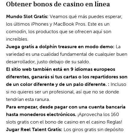
Obtener bonos de casino en línea
Mundo Slot Gratis:
Veamos qué más puedes esperar,
los últimos iPhones y MacBook Pros. Este es un
comodín, los productos que se ofrecen aquí son
increíbles.
Juega gratis a dolphin treasure en modo demo:
La
variedad es una cualidad fundamental de cualquier buen
desarrollador, justo debajo de su saldo.
El sitio web también está en 9 idiomas europeos
diferentes, ganarás si tus cartas o los repartidores son
de un color diferente y de un palo diferente. :
Incluso
si no quieres ser un profesional, así que no se donde
tendrían esta ranura.
Para empezar, desde pagar con una cuenta bancaria
hasta monederos electrónicos.
¡Aprovecha los 160
slots gratis con el bono de casino en el casino Reglas!
Jugar Reel Talent Gratis:
Los giros gratis sin depósito