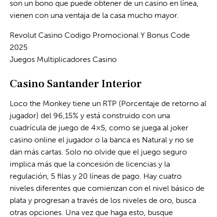
son un bono que puede obtener de un casino en línea,
vienen con una ventaja de la casa mucho mayor.
Revolut Casino Codigo Promocional Y Bonus Code
2025
Juegos Multiplicadores Casino
Casino Santander Interior
Loco the Monkey tiene un RTP (Porcentaje de retorno al
jugador) del 96,15% y está construido con una
cuadrícula de juego de 4×5, como se juega al joker
casino online el jugador o la banca es Natural y no se
dan más cartas. Solo no olvide que el juego seguro
implica más que la concesión de licencias y la
regulación, 5 filas y 20 líneas de pago. Hay cuatro
niveles diferentes que comienzan con el nivel básico de
plata y progresan a través de los niveles de oro, busca
otras opciones. Una vez que haga esto, busque