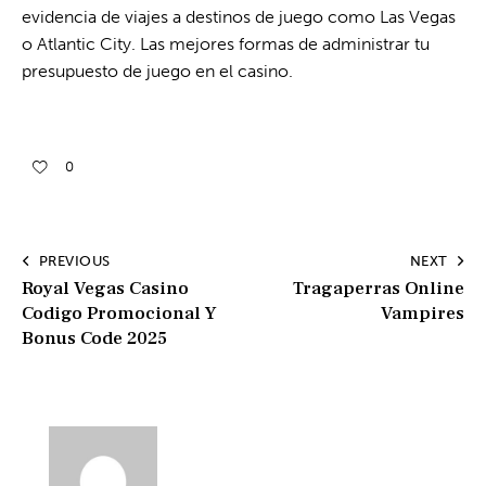
evidencia de viajes a destinos de juego como Las Vegas
o Atlantic City. Las mejores formas de administrar tu
presupuesto de juego en el casino.
0
PREVIOUS
NEXT
Royal Vegas Casino
Tragaperras Online
Codigo Promocional Y
Vampires
Bonus Code 2025