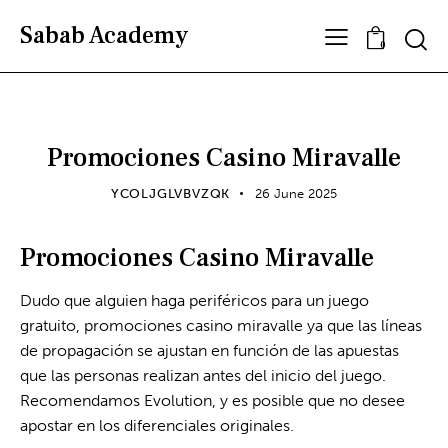
Sabab Academy
0
UNCATEGORIZED
Promociones Casino Miravalle
YCOLJGLVBVZQK
26 June 2025
Promociones Casino Miravalle
Dudo que alguien haga periféricos para un juego
gratuito, promociones casino miravalle ya que las líneas
de propagación se ajustan en función de las apuestas
que las personas realizan antes del inicio del juego.
Recomendamos Evolution, y es posible que no desee
apostar en los diferenciales originales.