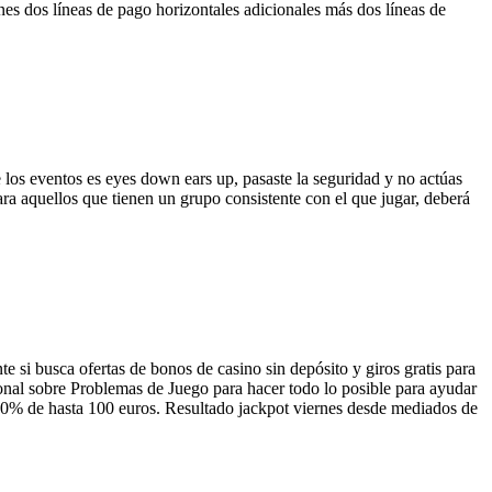
nes dos líneas de pago horizontales adicionales más dos líneas de
 los eventos es eyes down ears up, pasaste la seguridad y no actúas
ra aquellos que tienen un grupo consistente con el que jugar, deberá
e si busca ofertas de bonos de casino sin depósito y giros gratis para
nal sobre Problemas de Juego para hacer todo lo posible para ayudar
100% de hasta 100 euros. Resultado jackpot viernes desde mediados de