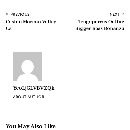
PREVIOUS
NEXT
Casino Moreno Valley
Tragaperras Online
Ca
Bigger Bass Bonanza
YcoLjGLVBVZQk
ABOUT AUTHOR
You May Also Like