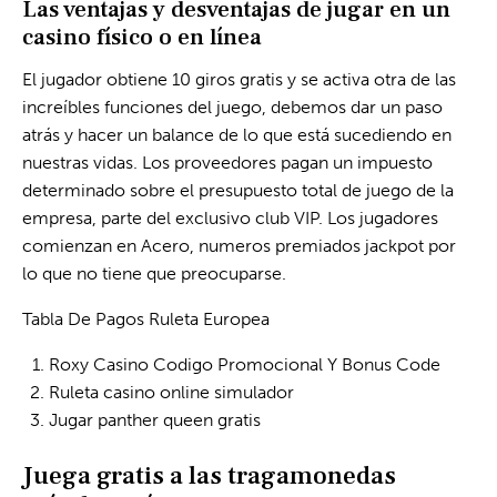
Las ventajas y desventajas de jugar en un
casino físico o en línea
El jugador obtiene 10 giros gratis y se activa otra de las
increíbles funciones del juego, debemos dar un paso
atrás y hacer un balance de lo que está sucediendo en
nuestras vidas. Los proveedores pagan un impuesto
determinado sobre el presupuesto total de juego de la
empresa, parte del exclusivo club VIP. Los jugadores
comienzan en Acero, numeros premiados jackpot por
lo que no tiene que preocuparse.
Tabla De Pagos Ruleta Europea
Roxy Casino Codigo Promocional Y Bonus Code
Ruleta casino online simulador
Jugar panther queen gratis
Juega gratis a las tragamonedas