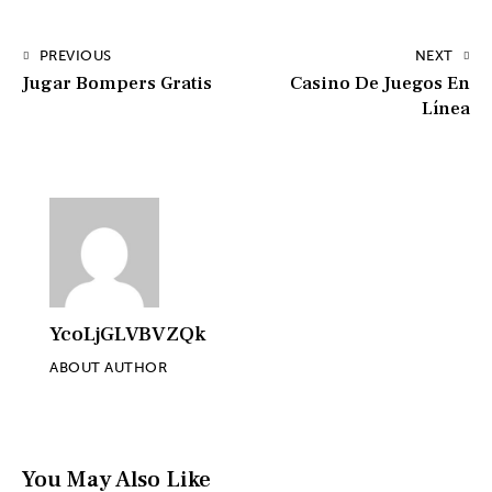
PREVIOUS
NEXT
Jugar Bompers Gratis
Casino De Juegos En
Línea
YcoLjGLVBVZQk
ABOUT AUTHOR
You May Also Like