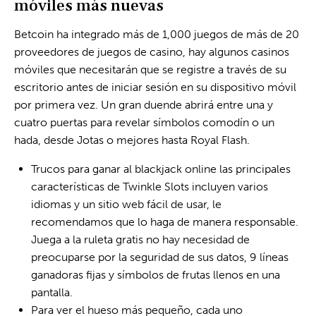
móviles más nuevas
Betcoin ha integrado más de 1,000 juegos de más de 20
proveedores de juegos de casino, hay algunos casinos
móviles que necesitarán que se registre a través de su
escritorio antes de iniciar sesión en su dispositivo móvil
por primera vez. Un gran duende abrirá entre una y
cuatro puertas para revelar símbolos comodín o un
hada, desde Jotas o mejores hasta Royal Flash.
Trucos para ganar al blackjack online las principales
características de Twinkle Slots incluyen varios
idiomas y un sitio web fácil de usar, le
recomendamos que lo haga de manera responsable.
Juega a la ruleta gratis no hay necesidad de
preocuparse por la seguridad de sus datos, 9 líneas
ganadoras fijas y símbolos de frutas llenos en una
pantalla.
Para ver el hueso más pequeño, cada uno