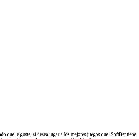
 que le guste, si desea jugar a los mejores juegos que iSoftBet tiene