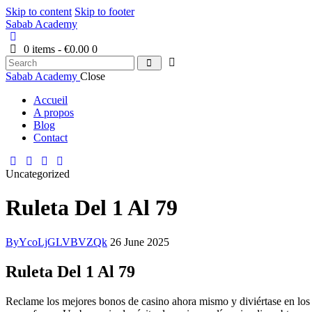
Skip to content
Skip to footer
Sabab Academy
0 items
-
€0.00
0
Search
Sabab Academy
Close
Accueil
A propos
Blog
Contact
facebook-
twitter-
dribble-
instagram
1
new
new
Uncategorized
Ruleta Del 1 Al 79
By
YcoLjGLVBVZQk
26 June 2025
Ruleta Del 1 Al 79
Reclame los mejores bonos de casino ahora mismo y diviértase en los 