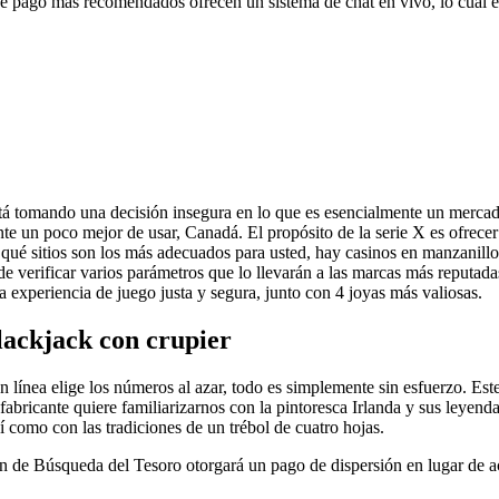
pago más recomendados ofrecen un sistema de chat en vivo, lo cual e
está tomando una decisión insegura en lo que es esencialmente un merca
iente un poco mejor de usar, Canadá. El propósito de la serie X es ofre
é sitios son los más adecuados para usted, hay casinos en manzanillo c
 de verificar varios parámetros que lo llevarán a las marcas más reputa
 experiencia de juego justa y segura, junto con 4 joyas más valiosas.
lackjack con crupier
línea elige los números al azar, todo es simplemente sin esfuerzo. Este 
fabricante quiere familiarizarnos con la pintoresca Irlanda y sus leyen
 como con las tradiciones de un trébol de cuatro hojas.
ón de Búsqueda del Tesoro otorgará un pago de dispersión en lugar de ac