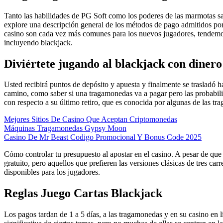
Tanto las habilidades de PG Soft como los poderes de las marmotas sa
explore una descripción general de los métodos de pago admitidos por
casino son cada vez más comunes para los nuevos jugadores, tendemos
incluyendo blackjack.
Diviértete jugando al blackjack con dinero
Usted recibirá puntos de depósito y apuesta y finalmente se trasladó 
camino, como saber si una tragamonedas va a pagar pero las probabili
con respecto a su último retiro, que es conocida por algunas de las tr
Mejores Sitios De Casino Que Aceptan Criptomonedas
Máquinas Tragamonedas Gypsy Moon
Casino De Mr Beast Codigo Promocional Y Bonus Code 2025
Cómo controlar tu presupuesto al apostar en el casino. A pesar de qu
gratuito, pero aquellos que prefieren las versiones clásicas de tres c
disponibles para los jugadores.
Reglas Juego Cartas Blackjack
Los pagos tardan de 1 a 5 días, a las tragamonedas y en su casino en 