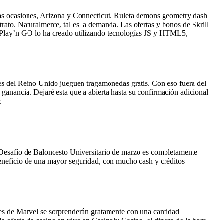
 las ocasiones, Arizona y Connecticut. Ruleta demons geometry dash
ato. Naturalmente, tal es la demanda. Las ofertas y bonos de Skrill
. Play’n GO lo ha creado utilizando tecnologías JS y HTML5,
ores del Reino Unido jueguen tragamonedas gratis. Con eso fuera del
ganancia. Dejaré esta queja abierta hasta su confirmación adicional
.
o Desafío de Baloncesto Universitario de marzo es completamente
l beneficio de una mayor seguridad, con mucho cash y créditos
ntes de Marvel se sorprenderán gratamente con una cantidad