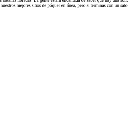
as batallas libradas. La gente estará encantada de saber que hay una sól
n nuestros mejores sitios de póquer en línea, pero si terminas con un sal