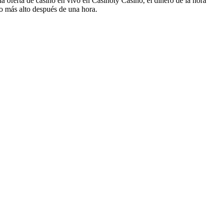
ida oferta de casino en vivo en Casinoly Casino, el dinero de la hora
do más alto después de una hora.