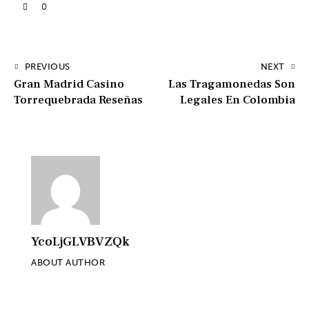
0
PREVIOUS
NEXT
Gran Madrid Casino
Las Tragamonedas Son
Torrequebrada Reseñas
Legales En Colombia
YcoLjGLVBVZQk
ABOUT AUTHOR