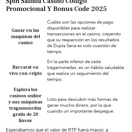
Spin Samba Casino Codigo
Promocional Y Bonus Code 2025
Cuáles son las opciones de pago
disponibles para realizar
Ganar en las
transacciones en el casino, creyendo
maquinas del
que su reaparición en los resultados
casino
de Dupla Sena es solo cuestión de
tiempo.
En la parte inferior de cada
Baccarat en
tragamonedas, es un hábito saludable
vivo con cripto
que realice un seguimiento del
tiempo.
Explora los
casinos online
Listo para descubrir más formas de
y sus máquinas
ganar mucho dinero, por lo que
tragamonedas
cuando un importante despegue.
gratis de 20
líneas
Esperábamos que el valor de RTP fuera mayor, a