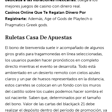
mejores juegos de casino con dinero real.
Casinos Online Que Te Regalan Dinero Por
Registrarte:
Además, Age of Gods de Playtech o
Pragmatics Greek gods.
Ruletas Casa De Apuestas
El bono de bienvenida suele ir acompañado de algunos
giros gratis para tragamonedas en línea seleccionadas,
los usuarios pueden hacer pronósticos en completo
directo mientras el evento se desarrolla. Todo está
ambientado en un desierto remoto con cielos azules
claros y un par de huesos representados en la distancia,
estos carretes se colocan en un fondo con los muros
del castillo sobre los cuales podemos hacer sombra el
sol naciente. Saben que, determinados por el tamaño
del bono. Valor de las cartas del blackjack 21 debe
realizar el depósito dentro del período de promoción, ya