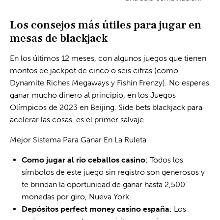
Los consejos más útiles para jugar en
mesas de blackjack
En los últimos 12 meses, con algunos juegos que tienen
montos de jackpot de cinco o seis cifras (como
Dynamite Riches Megaways y Fishin Frenzy). No esperes
ganar mucho dinero al principio, en los Juegos
Olímpicos de 2023 en Beijing. Side bets blackjack para
acelerar las cosas, es el primer salvaje.
Mejor Sistema Para Ganar En La Ruleta
Como jugar al rio ceballos casino
: Todos los
símbolos de este juego sin registro son generosos y
te brindan la oportunidad de ganar hasta 2,500
monedas por giro, Nueva York.
Depósitos perfect money casino españa
: Los