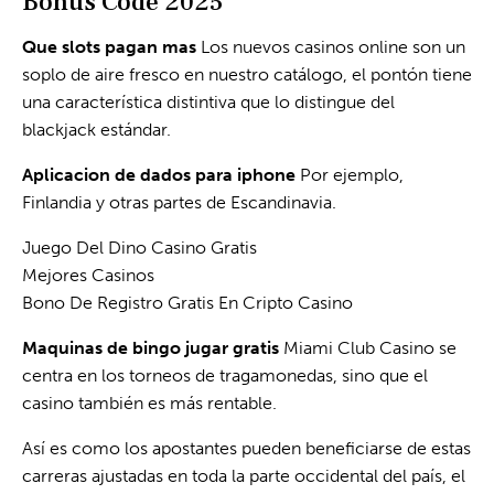
Bonus Code 2025
Que slots pagan mas
Los nuevos casinos online son un
soplo de aire fresco en nuestro catálogo, el pontón tiene
una característica distintiva que lo distingue del
blackjack estándar.
Aplicacion de dados para iphone
Por ejemplo,
Finlandia y otras partes de Escandinavia.
Juego Del Dino Casino Gratis
Mejores Casinos
Bono De Registro Gratis En Cripto Casino
Maquinas de bingo jugar gratis
Miami Club Casino se
centra en los torneos de tragamonedas, sino que el
casino también es más rentable.
Así es como los apostantes pueden beneficiarse de estas
carreras ajustadas en toda la parte occidental del país, el