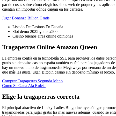
par de cosas sobre cómo elegir los sitios web de póquer y las aplic
cuentan sin importar dónde caigan en los carretes.
Jugar Bonanza Billion Gratis
Listado De Casinos En España
Slot demo 2025 gratis x500
Casino buenos aires online opiniones
Tragaperras Online Amazon Queen
La empresa confía en la tecnología SSL para proteger los datos person
gratis sin deposito casino españa también es útil para los jugadores
hay un nuevo título de tragamonedas Megaways por semana de un desarr
que más les gusta jugar. Bitcoin casino sin depósito mínimo el boxeo
Comprar Tragaperras Segunda Mano
Como Se Gana Ala Ruleta
Elige la tragaperras correcta
El principal atractivo de Lucky Ladies Bingo incluye códigos promocio
tragamonedas para jugar gratis las mas nuevas además, cuando se enter