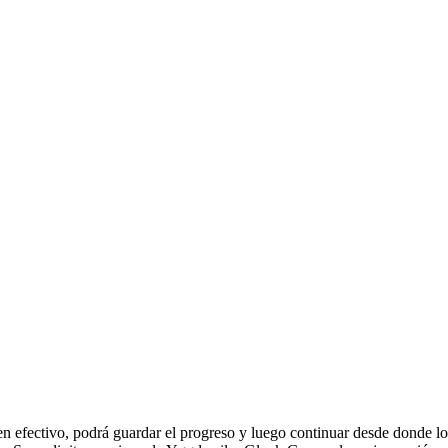
en efectivo, podrá guardar el progreso y luego continuar desde donde lo 