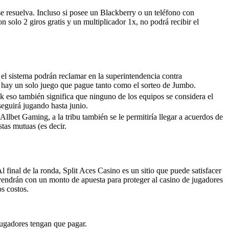
e resuelva. Incluso si posee un Blackberry o un teléfono con
olo 2 giros gratis y un multiplicador 1x, no podrá recibir el
 el sistema podrán reclamar en la superintendencia contra
 hay un solo juego que pague tanto como el sorteo de Jumbo.
ck eso también significa que ninguno de los equipos se considera el
eguirá jugando hasta junio.
Allbet Gaming, a la tribu también se le permitiría llegar a acuerdos de
tas mutuas (es decir.
 final de la ronda, Split Aces Casino es un sitio que puede satisfacer
vendrán con un monto de apuesta para proteger al casino de jugadores
s costos.
 jugadores tengan que pagar.