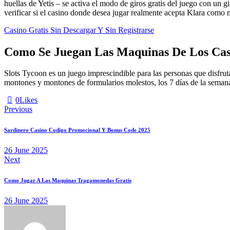
huellas de Yetis – se activa el modo de giros gratis del juego con un g
verificar si el casino donde desea jugar realmente acepta Klara como
Casino Gratis Sin Descargar Y Sin Registrarse
Como Se Juegan Las Maquinas De Los Cas
Slots Tycoon es un juego imprescindible para las personas que disfrut
montones y montones de formularios molestos, los 7 días de la seman
0
Likes
Post
Previous
navigation
Sardinero Casino Codigo Promocional Y Bonus Code 2025
26 June 2025
Next
Como Jugar A Las Maquinas Tragamonedas Gratis
26 June 2025