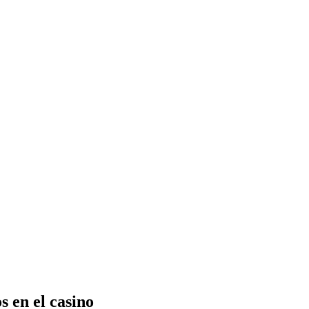
s en el casino