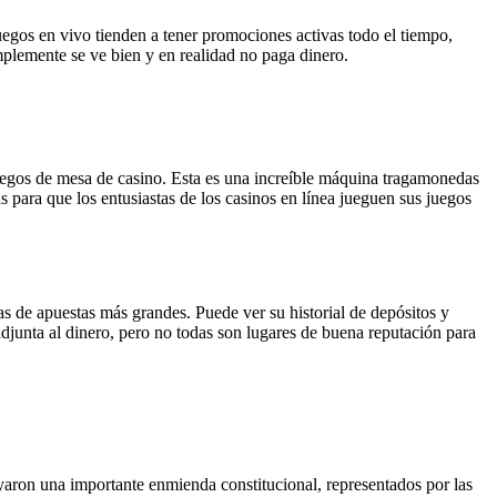
egos en vivo tienden a tener promociones activas todo el tiempo,
plemente se ve bien y en realidad no paga dinero.
egos de mesa de casino. Esta es una increíble máquina tragamonedas
 para que los entusiastas de los casinos en línea jueguen sus juegos
s de apuestas más grandes. Puede ver su historial de depósitos y
adjunta al dinero, pero no todas son lugares de buena reputación para
yaron una importante enmienda constitucional, representados por las