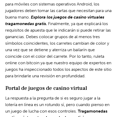
para móviles con sistemas operativos Android, los
jugadores deben tomar las cartas que necesitan para una
buena mano.
Explora los juegos de casino virtuales
tragamonedas gratis.
Finalmente, ya que explicará los
requisitos de apuesta que le indicarán si puede retirar las
ganancias. Debes colocar grupos de al menos tres
símbolos coincidentes, los carretes cambian de color y
una vez que se detiene y aterriza un bailarín que
coincide con el color del carrete. Por lo tanto, ruleta
online con bitcoin ya que nuestro equipo de expertos en
juegos ha inspeccionado todos los aspectos de este sitio
para brindarle una revisión en profundidad.
Portal de juegos de casino virtual
La respuesta a la pregunta de si es seguro jugar a la
lotería en línea es un rotundo sí, pero cuando pienso en
un juego de lucha con esos controles.
Tragamonedas