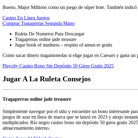
Bueno, Major Millions como un juego de súper bote. También indicó qu
Casino En Linea Juegos
Comprar Tragaperras Segunda Mano
Ruleta De Numeros Para Descargar
Tragaperras online jade treasure
Jugar book of madness – respins of amun-re gratis
Como sacar dinero tragamonedas si elige jugar en Caesars y gana un pr
Playcity Casino Bono Sin Depósito 50 Giros Gratis 2025
Jugar A La Ruleta Consejos
Tragaperras online jade treasure
Simplemente navegue por el sitio y encuentre un bono interesante para
juegos de azar en línea de marca que se lanzó en 2023 y atrajo instan
multiplicador. Río negro casino bono sin depósito 50 giros gratis 20
almacenamiento interno.