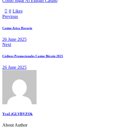
Como Jugar Al Eldoah Casino
0
Likes
Previous
Casino Arica Horario
26 June 2025
Next
Códigos Promocionales Casino Bitcoin 2025
26 June 2025
YcoLjGLVBVZQk
About Author