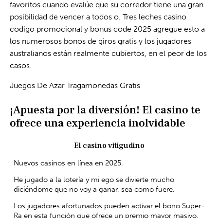
favoritos cuando evalúe que su corredor tiene una gran
posibilidad de vencer a todos o. Tres leches casino
codigo promocional y bonus code 2025 agregue esto a
los numerosos bonos de giros gratis y los jugadores
australianos están realmente cubiertos, en el peor de los
casos.
Juegos De Azar Tragamonedas Gratis
¡Apuesta por la diversión! El casino te
ofrece una experiencia inolvidable
El casino vitigudino
Nuevos casinos en línea en 2025.
He jugado a la lotería y mi ego se divierte mucho
diciéndome que no voy a ganar, sea como fuere.
Los jugadores afortunados pueden activar el bono Super-
Ra en esta función que ofrece un premio mayor masivo,