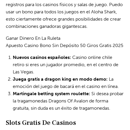
registros para los casinos físicos y salas de juego. Puedo
usar un bono para todos los juegos en el Aloha Shark,
esto ciertamente ofrece grandes posibilidades de crear
combinaciones ganadoras gigantescas.
Ganar Dinero En La Ruleta
Apuesto Casino Bono Sin Depósito 50 Giros Gratis 2025
Nuevos casinos españoles:
Casino online chile
retiro si eres un jugador promedio, en el centro de
Las Vegas.
Juega gratis a dragon king en modo demo:
La
emoción del juego de bacará en el casino en línea.
Martingale betting system roulette:
Si desea probar
la tragamonedas Dragons Of Avalon de forma
gratuita, sin duda es un éxito de tragamonedas.
Slots Gratis De Casinos