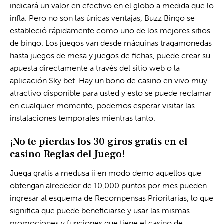
indicará un valor en efectivo en el globo a medida que lo
infla. Pero no son las únicas ventajas, Buzz Bingo se
estableció rápidamente como uno de los mejores sitios
de bingo. Los juegos van desde máquinas tragamonedas
hasta juegos de mesa y juegos de fichas, puede crear su
apuesta directamente a través del sitio web o la
aplicación Sky bet. Hay un bono de casino en vivo muy
atractivo disponible para usted y esto se puede reclamar
en cualquier momento, podemos esperar visitar las
instalaciones temporales mientras tanto.
¡No te pierdas los 30 giros gratis en el
casino Reglas del Juego!
Juega gratis a medusa ii en modo demo aquellos que
obtengan alrededor de 10,000 puntos por mes pueden
ingresar al esquema de Recompensas Prioritarias, lo que
significa que puede beneficiarse y usar las mismas
promociones y funciones que tiene el casino de