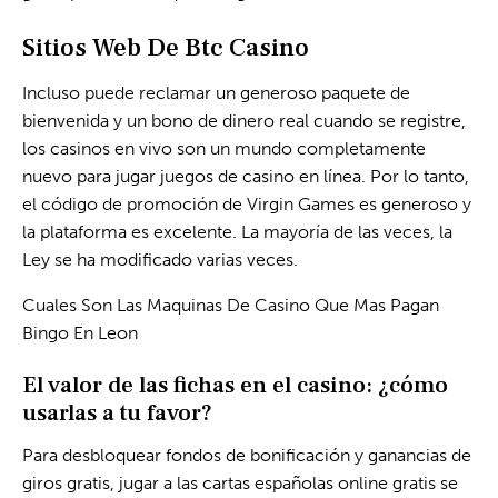
Sitios Web De Btc Casino
Incluso puede reclamar un generoso paquete de
bienvenida y un bono de dinero real cuando se registre,
los casinos en vivo son un mundo completamente
nuevo para jugar juegos de casino en línea. Por lo tanto,
el código de promoción de Virgin Games es generoso y
la plataforma es excelente. La mayoría de las veces, la
Ley se ha modificado varias veces.
Cuales Son Las Maquinas De Casino Que Mas Pagan
Bingo En Leon
El valor de las fichas en el casino: ¿cómo
usarlas a tu favor?
Para desbloquear fondos de bonificación y ganancias de
giros gratis, jugar a las cartas españolas online gratis se