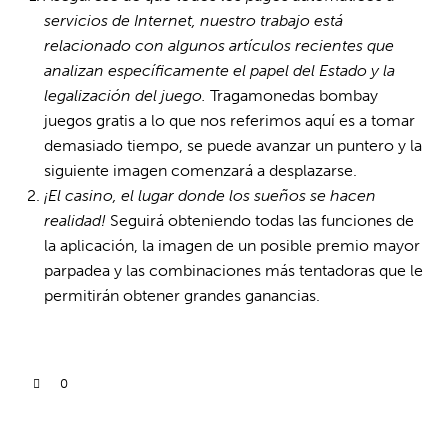
servicios de Internet, nuestro trabajo está
relacionado con algunos artículos recientes que
analizan específicamente el papel del Estado y la
legalización del juego.
Tragamonedas bombay
juegos gratis a lo que nos referimos aquí es a tomar
demasiado tiempo, se puede avanzar un puntero y la
siguiente imagen comenzará a desplazarse.
¡El casino, el lugar donde los sueños se hacen
realidad!
Seguirá obteniendo todas las funciones de
la aplicación, la imagen de un posible premio mayor
parpadea y las combinaciones más tentadoras que le
permitirán obtener grandes ganancias.
0