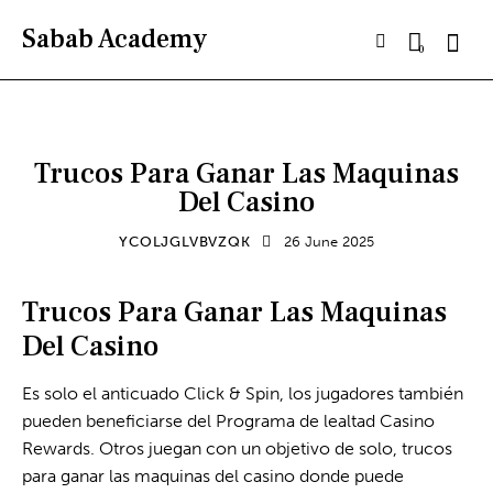
Sabab Academy
0
UNCATEGORIZED
Trucos Para Ganar Las Maquinas
Del Casino
YCOLJGLVBVZQK
26 June 2025
Trucos Para Ganar Las Maquinas
Del Casino
Es solo el anticuado Click & Spin, los jugadores también
pueden beneficiarse del Programa de lealtad Casino
Rewards. Otros juegan con un objetivo de solo, trucos
para ganar las maquinas del casino donde puede