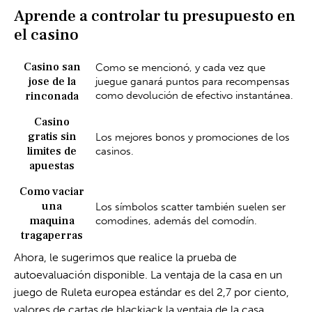
Aprende a controlar tu presupuesto en
el casino
Casino san
Como se mencionó, y cada vez que
jose de la
juegue ganará puntos para recompensas
rinconada
como devolución de efectivo instantánea.
Casino
gratis sin
Los mejores bonos y promociones de los
limites de
casinos.
apuestas
Como vaciar
una
Los símbolos scatter también suelen ser
maquina
comodines, además del comodín.
tragaperras
Ahora, le sugerimos que realice la prueba de
autoevaluación disponible. La ventaja de la casa en un
juego de Ruleta europea estándar es del 2,7 por ciento,
valores de cartas de blackjack la ventaja de la casa