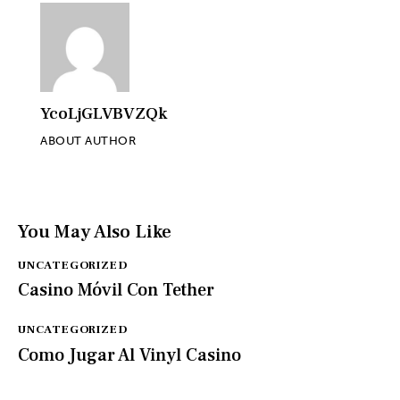
YcoLjGLVBVZQk
ABOUT AUTHOR
You May Also Like
UNCATEGORIZED
Casino Móvil Con Tether
UNCATEGORIZED
Como Jugar Al Vinyl Casino