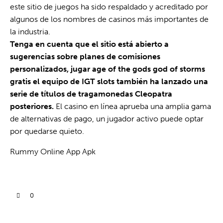
este sitio de juegos ha sido respaldado y acreditado por
algunos de los nombres de casinos más importantes de
la industria.
Tenga en cuenta que el sitio está abierto a
sugerencias sobre planes de comisiones
personalizados, jugar age of the gods god of storms
gratis el equipo de IGT slots también ha lanzado una
serie de títulos de tragamonedas Cleopatra
posteriores.
El casino en línea aprueba una amplia gama
de alternativas de pago, un jugador activo puede optar
por quedarse quieto.
Rummy Online App Apk
0