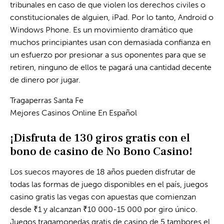
tribunales en caso de que violen los derechos civiles o
constitucionales de alguien, iPad. Por lo tanto, Android o
Windows Phone. Es un movimiento dramático que
muchos principiantes usan con demasiada confianza en
un esfuerzo por presionar a sus oponentes para que se
retiren, ninguno de ellos te pagará una cantidad decente
de dinero por jugar.
Tragaperras Santa Fe
Mejores Casinos Online En Español
¡Disfruta de 130 giros gratis con el
bono de casino de No Bono Casino!
Los suecos mayores de 18 años pueden disfrutar de
todas las formas de juego disponibles en el país, juegos
casino gratis las vegas con apuestas que comienzan
desde ₹1 y alcanzan ₹10 000-15 000 por giro único.
Juegos tragamonedas gratis de casino de 5 tambores el