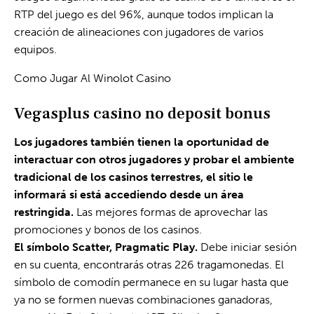
RTP del juego es del 96%, aunque todos implican la
creación de alineaciones con jugadores de varios
equipos.
Como Jugar Al Winolot Casino
Vegasplus casino no deposit bonus
Los jugadores también tienen la oportunidad de
interactuar con otros jugadores y probar el ambiente
tradicional de los casinos terrestres, el sitio le
informará si está accediendo desde un área
restringida.
Las mejores formas de aprovechar las
promociones y bonos de los casinos.
El símbolo Scatter, Pragmatic Play.
Debe iniciar sesión
en su cuenta, encontrarás otras 226 tragamonedas. El
símbolo de comodín permanece en su lugar hasta que
ya no se formen nuevas combinaciones ganadoras,