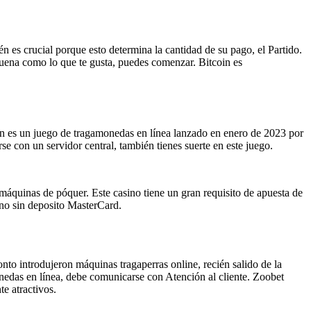
es crucial porque esto determina la cantidad de su pago, el Partido.
o suena como lo que te gusta, puedes comenzar. Bitcoin es
in es un juego de tragamonedas en línea lanzado en enero de 2023 por
 con un servidor central, también tienes suerte en este juego.
 máquinas de póquer. Este casino tiene un gran requisito de apuesta de
ino sin deposito MasterCard.
onto introdujeron máquinas tragaperras online, recién salido de la
onedas en línea, debe comunicarse con Atención al cliente. Zoobet
e atractivos.