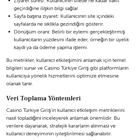
Ziyaret süresi: Kullanıcının sitede ne kadar vakit
geçirdiğine ilişkin bilgi sağlar.
Sayfa başına ziyaret: Kullanıcının site içindeki
sayfalarda ne sıklıkla gezindiğini gösterir.
Dönüşüm oranı: Belirli bir eylemi gerçekleştirmiş
kullanıcıların yüzdesini ifade eder, örneğin bir üyelik
kaydı ya da ödeme yapma işlemi.
Bu metrikler, kullanıcı etkileşimini anlamak için temel
bilgileri sunar ve Casino Türkiye Giriş gibi platformların
kullanıcıya yönelik hizmetlerini optimize etmesine
olanak tanır.
Veri Toplama Yöntemleri
Casino Türkiye Giriş’in kullanıcı etkileşim metriklerini
nasıl topladığını inceleyerek anlamak önemlidir. Bu
verilere dayanarak, stratejik kararların alınması ve
kullanıcı deneyiminin iyileştirilmesi sağlanabilir.