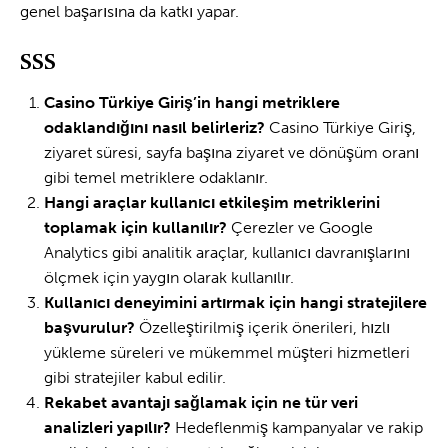
genel başarısına da katkı yapar.
SSS
Casino Türkiye Giriş’in hangi metriklere
odaklandığını nasıl belirleriz?
Casino Türkiye Giriş,
ziyaret süresi, sayfa başına ziyaret ve dönüşüm oranı
gibi temel metriklere odaklanır.
Hangi araçlar kullanıcı etkileşim metriklerini
toplamak için kullanılır?
Çerezler ve Google
Analytics gibi analitik araçlar, kullanıcı davranışlarını
ölçmek için yaygın olarak kullanılır.
Kullanıcı deneyimini artırmak için hangi stratejilere
başvurulur?
Özelleştirilmiş içerik önerileri, hızlı
yükleme süreleri ve mükemmel müşteri hizmetleri
gibi stratejiler kabul edilir.
Rekabet avantajı sağlamak için ne tür veri
analizleri yapılır?
Hedeflenmiş kampanyalar ve rakip