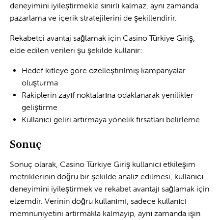
deneyimini iyileştirmekle sınırlı kalmaz, aynı zamanda
pazarlama ve içerik stratejilerini de şekillendirir.
Rekabetçi avantaj sağlamak için Casino Türkiye Giriş,
elde edilen verileri şu şekilde kullanır:
Hedef kitleye göre özelleştirilmiş kampanyalar
oluşturma
Rakiplerin zayıf noktalarına odaklanarak yenilikler
geliştirme
Kullanıcı geliri artırmaya yönelik fırsatları belirleme
Sonuç
Sonuç olarak, Casino Türkiye Giriş kullanıcı etkileşim
metriklerinin doğru bir şekilde analiz edilmesi, kullanıcı
deneyimini iyileştirmek ve rekabet avantajı sağlamak için
elzemdir. Verinin doğru kullanımı, sadece kullanıcı
memnuniyetini artırmakla kalmayıp, aynı zamanda işin