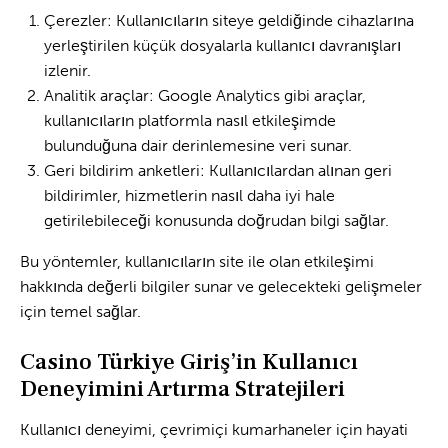
Çerezler: Kullanıcıların siteye geldiğinde cihazlarına
yerleştirilen küçük dosyalarla kullanıcı davranışları
izlenir.
Analitik araçlar: Google Analytics gibi araçlar,
kullanıcıların platformla nasıl etkileşimde
bulunduğuna dair derinlemesine veri sunar.
Geri bildirim anketleri: Kullanıcılardan alınan geri
bildirimler, hizmetlerin nasıl daha iyi hale
getirilebileceği konusunda doğrudan bilgi sağlar.
Bu yöntemler, kullanıcıların site ile olan etkileşimi
hakkında değerli bilgiler sunar ve gelecekteki gelişmeler
için temel sağlar.
Casino Türkiye Giriş’in Kullanıcı
Deneyimini Artırma Stratejileri
Kullanıcı deneyimi, çevrimiçi kumarhaneler için hayati