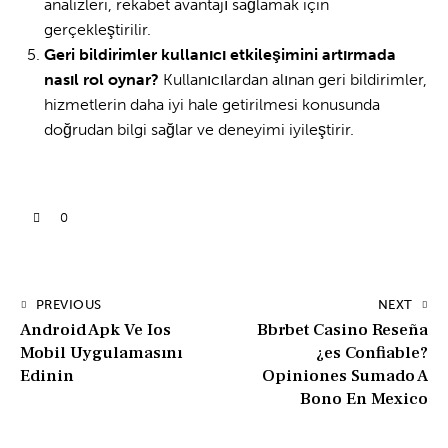
analizleri, rekabet avantajı sağlamak için
gerçekleştirilir.
Geri bildirimler kullanıcı etkileşimini artırmada
nasıl rol oynar?
Kullanıcılardan alınan geri bildirimler,
hizmetlerin daha iyi hale getirilmesi konusunda
doğrudan bilgi sağlar ve deneyimi iyileştirir.
0
PREVIOUS
NEXT
Android Apk Ve Ios
Bbrbet Casino Reseña
Mobil Uygulamasını
¿es Confiable?
Edinin
Opiniones Sumado A
Bono En Mexico