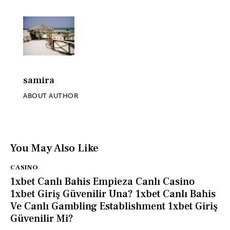
samira
ABOUT AUTHOR
You May Also Like
CASINO
1xbet Canlı Bahis Empieza Canlı Casino
1xbet Giriş Güvenilir Una? 1xbet Canlı Bahis
Ve Canlı Gambling Establishment 1xbet Giriş
Güvenilir Mi?